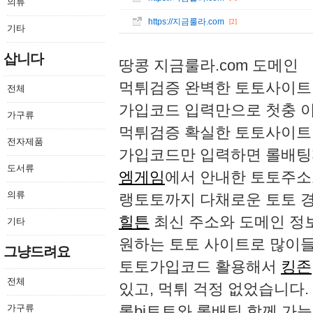
의류
https://지금룰라.com
[2]
기타
삽니다
땅콩 지금룰라.com 도메인
먹튀검증 완벽한 토토사이
전체
가입코드 입력만으로 첫충 이
가구류
먹튀검증 확실한 토토사이트
전자제품
가입코드만 입력하면 롤배팅
도서류
엠게임
에서 안내한 토토주소
의류
랭토토까지 다채로운 토토 
힐튼
최신 주소와 도메인 정
기타
원하는 토토 사이트로 많이들
그냥드려요
토토가입코드 활용해서
킹존
전체
있고, 먹튀 걱정 없었습니다.
가구류
롤bj토토와 롤배팅 함께 가