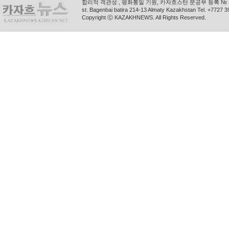
합리적 객관성 , 평화통일 기원, 카자흐스탄 문공부 등록 № 11
st. Bagenbai batira 214-13 Almaty Kazakhstan Tel. +772
Copyright ⓒ KAZAKHNEWS. All Rights Reserved.