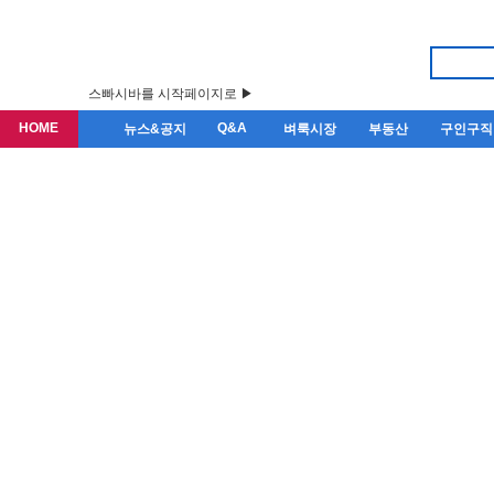
스빠시바를 시작페이지로 ▶
HOME
Q&A
뉴스&공지
벼룩시장
부동산
구인구직