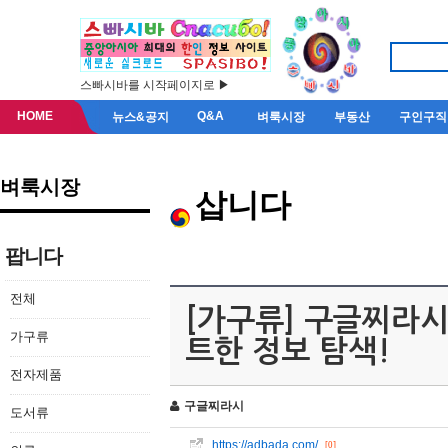
스빠시바를 시작페이지로 ▶
HOME
Q&A
뉴스&공지
벼룩시장
부동산
구인구직
벼룩시장
삽니다
팝니다
전체
[가구류] 구글찌라시 
가구류
트한 정보 탐색!
전자제품
구글찌라시
도서류
https://adbada.com/
[0]