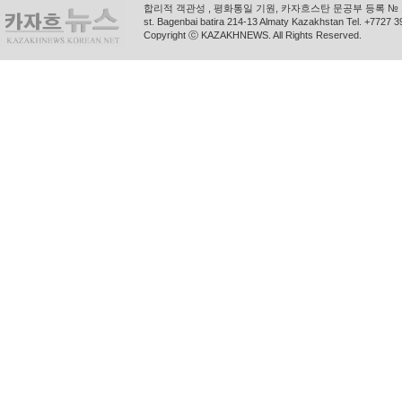
합리적 객관성 , 평화통일 기원, 카자흐스탄 문공부 등록 № 11
st. Bagenbai batira 214-13 Almaty Kazakhstan Tel. +772
Copyright ⓒ KAZAKHNEWS. All Rights Reserved.