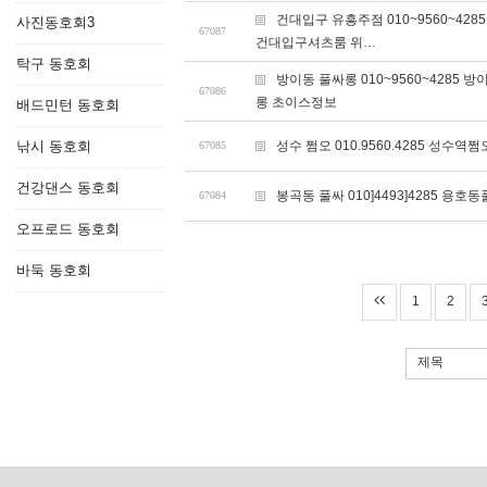
건대입구 유흥주점 010~9560~
사진동호회3
67087
건대입구셔츠룸 위…
탁구 동호회
방이동 풀싸롱 010~9560~428
67086
롱 초이스정보
배드민턴 동호회
낚시 동호회
성수 쩜오 010.9560.4285 성
67085
건강댄스 동호회
봉곡동 풀싸 010]4493]4285
67084
오프로드 동호회
바둑 동호회
1
2
제목