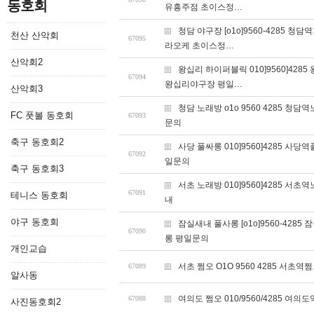
동호회
유흥주점 초이스정…
청담 야구장 [o1o]9560-428
천산 산악회
67095
라오케 초이스정…
산악회2
왕십리 하이퍼블릭 010]9560]4
67094
왕십리야구장 평일…
산악회3
청담 노래방 o1o 9560 4285
FC 풋볼 동호회
67093
문의
축구 동호회2
사당 풀싸롱 010]9560]4285
67092
일문의
축구 동호회3
서초 노래방 010]9560]4285
67091
테니스 동호회
내
야구 동호회
잠실새내 풀사롱 [o1o]9560-4
67090
롱 평일문의
개인교습
서초 쩜오 O1O 9560 4285 
67089
알사동
여의도 쩜오 010/9560/4285
67088
사진동호회2