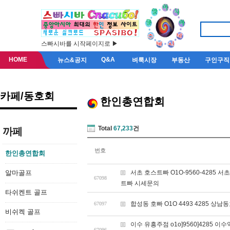
스빠시바를 시작페이지로 ▶
HOME
Q&A
뉴스&공지
벼룩시장
부동산
구인구직
카페/동호회
한인총연합회
Total
67,233
건
까페
번호
한인총연합회
알마골프
서초 호스트빠 O1O-9560-428
67098
트빠 시세문의
타쉬켄트 골프
합성동 호빠 O1O 4493 4285
67097
비쉬켁 골프
이수 유흥주점 o1o]9560]428
67096