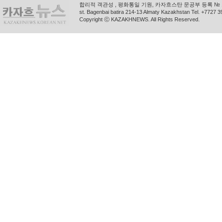
합리적 객관성 , 평화통일 기원, 카자흐스탄 문공부 등록 № 11
st. Bagenbai batira 214-13 Almaty Kazakhstan Tel. +772
Copyright ⓒ KAZAKHNEWS. All Rights Reserved.