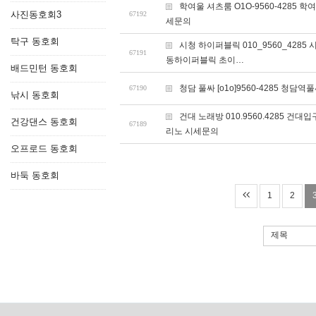
학여울 셔츠룸 O1O-9560-428
사진동호회3
67192
세문의
탁구 동호회
시청 하이퍼블릭 010_9560_42
67191
동하이퍼블릭 초이…
배드민턴 동호회
청담 풀싸 [o1o]9560-4285 
67190
낚시 동호회
건대 노래방 010.9560.4285
건강댄스 동호회
67189
리노 시세문의
오프로드 동호회
바둑 동호회
1
2
제목