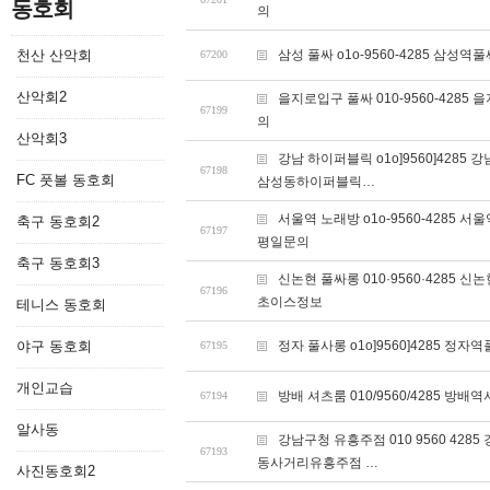
동호회
의
천산 산악회
삼성 풀싸 o1o-9560-4285 삼
67200
산악회2
을지로입구 풀싸 010-9560-42
67199
의
산악회3
강남 하이퍼블릭 o1o]9560]42
67198
FC 풋볼 동호회
삼성동하이퍼블릭…
서울역 노래방 o1o-9560-428
축구 동호회2
67197
평일문의
축구 동호회3
신논현 풀싸롱 010·9560·428
67196
초이스정보
테니스 동호회
야구 동호회
정자 풀사롱 o1o]9560]4285
67195
개인교습
방배 셔츠룸 010/9560/4285
67194
알사동
강남구청 유흥주점 010 9560 4
67193
동사거리유흥주점 …
사진동호회2