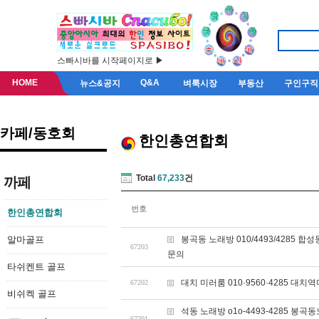
스빠시바를 시작페이지로 ▶
HOME
Q&A
뉴스&공지
벼룩시장
부동산
구인구직
카페/동호회
한인총연합회
Total
67,233
건
까페
번호
한인총연합회
알마골프
봉곡동 노래방 010/4493/428
67203
문의
타쉬켄트 골프
대치 미러룸 010·9560·4285
67202
비쉬켁 골프
석동 노래방 o1o-4493-4285
67201