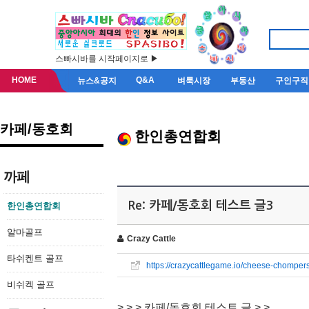
스빠시바를 시작페이지로 ▶
HOME
Q&A
뉴스&공지
벼룩시장
부동산
구인구직
카페/동호회
한인총연합회
까페
Re: 카페/동호회 테스트 글3
한인총연합회
알마골프
Crazy Cattle
타쉬켄트 골프
https://crazycattlegame.io/cheese-chomper
비쉬켁 골프
> > > 카페/동호회 테스트 글 > >