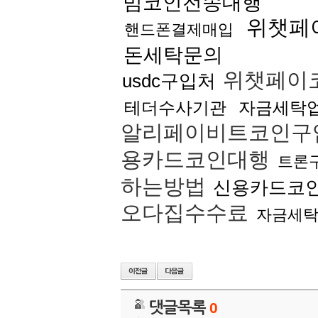
밈코인전송대행
위챗페
핸드폰결제매입
돈세탁문의
위챗페이
usdc구입처
테더수사기관
자금세탁
알리페이비트코인구
용카드코인대행
트론
하는방법
신용카드코
오다집수수료
자금세
댓글목록
0