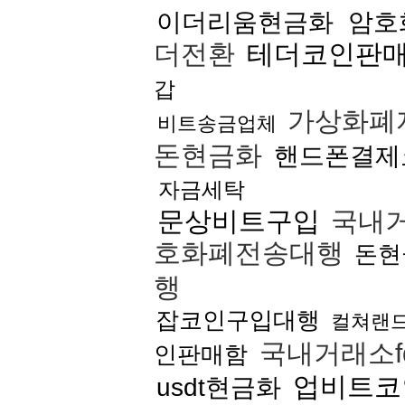
이더리움현금화
암호
더전환
테더코인판
갑
가상화폐
비트송금업체
돈현금화
핸드폰결제
자금세탁
문상비트구입
국내거
호화폐전송대행
돈현
행
잡코인구입대행
컬쳐랜
국내거래소f
인판매함
업비트코
usdt현금화