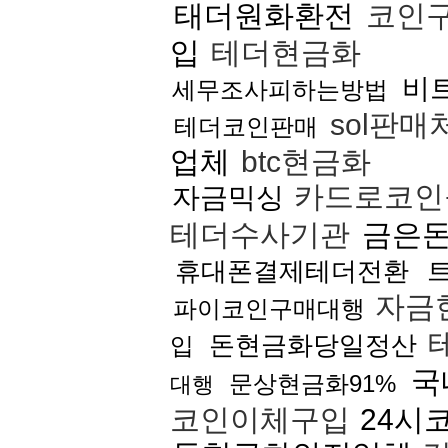
태더원화환전
코인
입
테더현금화
비
세무조사피하는방법
sol판매
테더코인판매
업체
btc현금화
카드로코인
자금믹싱
테더수사기관
금은
휴대폰결제테더전환
자금
파이코인구매대행
돈현금화당일정산
입
국
문상현금화91%
대행
코인이체구입
24시