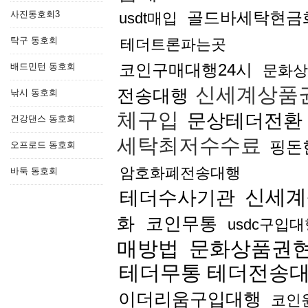
골드바세탁현금
사진동호회3
usdt매입
탁구 동호회
테더트론파는곳
코인구매대행24시
배드민턴 동호회
문화상
신세계상품
전송대행
낚시 동호회
체구입
문상테더전환
건강댄스 동호회
세탁최저수수료
핑돈
오프로드 동호회
암호화폐전송대행
바둑 동호회
신세계
테더수사기관
화
코인무통
usdc구입
매방법
문화상품권현
테더무통 테더전송
이더리움구입대행
코인