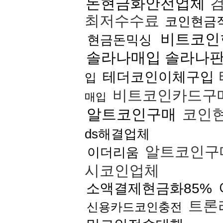
돈현금화안전업체
검
최저수수료
코인현금
비트코인
현금돈믹싱
솔라나매입 솔라나
테더코인이체구입
입
비트코인카드구
매입
알트코인구매
코인
ds해결업체
알트코인구
이더리움
시코인업체
소액결제현금화85%
트론
신용카드코인충전