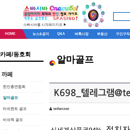
스빠시바를 시작페이지로 ▶
HOME
Q&A
뉴스&공지
벼룩시장
부동산
구인구직
카페/동호회
알마골프
까페
한인총연합회
K698_텔레그램@te
알마골프
타쉬켄트 골프
tetherzon
비쉬켁 골프
정치
신세계상품권94%