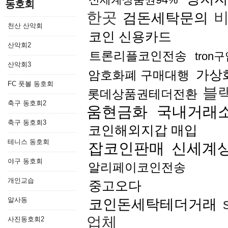
동호회
한곳
비
검돈세탁문의
천산 산악회
코인 신용카드
산악회2
트론리플코인전송
tron
산악회3
가상
암호화폐 구매대행
FC 풋볼 동호회
블
롯데상품권테더전환
축구 동호회2
움현금화
국내거래소
축구 동호회3
코인해외지갑 매입
테니스 동호회
잡코인판매
신세계
야구 동호회
알리페이코인전송
개인교습
중고오다
알사동
코인돈세탁테더거래
업체
사진동호회2