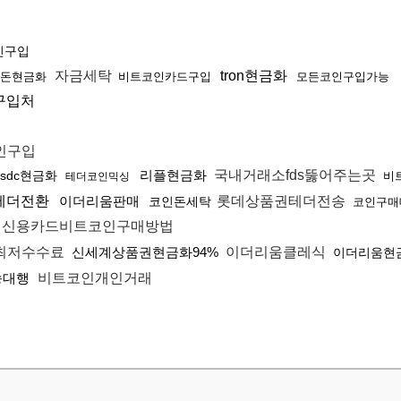
인구입
자금세탁
tron현금화
v돈현금화
비트코인카드구입
모든코인구입가능
c구입처
인구입
리플현금화
국내거래소fds뚫어주는곳
usdc현금화
비
테더코인믹싱
테더전환
이더리움판매
롯데상품권테더전송
코인돈세탁
코인구매
신용카드비트코인구매방법
화최저수수료
신세계상품권현금화94%
이더리움클레식
이더리움현
송대행
비트코인개인거래