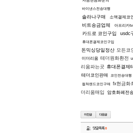
자금현금화문의
바이낸스전송대행
솔라나구매
소액결제코
비트송금업체
아프리카t
카드로 코인구입
usd
휴대폰결제코인구입
돈믹싱당일정산
모든코
테더원화환전
이더리움
리움파는곳
휴대폰결제
테더코인판매
코인전송대행
fx현금
컬쳐랜드코인구매
더리움매입
암호화폐전
댓글목록
0