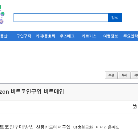
부동산
구인구직
카페/동호회
우즈베크
키르기스
여행정보
주요연
erzon 비트코인구입 비트매입
트코인구매방법
신용카드테더구입
usdt현금화
이더리움매입