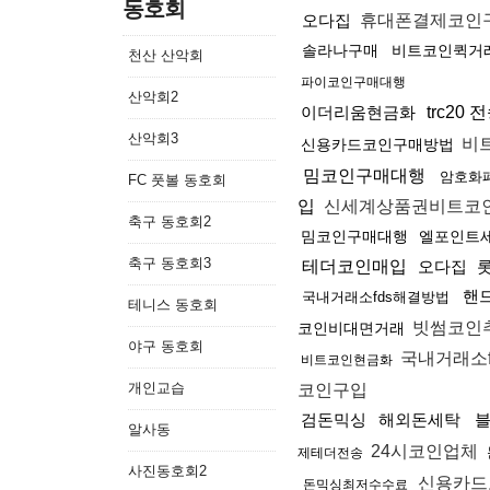
동호회
오다집
휴대폰결제코인
솔라나구매
비트코인퀵거
천산 산악회
파이코인구매대행
산악회2
이더리움현금화
trc20
산악회3
비
신용카드코인구매방법
밈코인구매대행
암호화
FC 풋볼 동호회
입
신세계상품권비트코
축구 동호회2
밈코인구매대행
엘포인트
축구 동호회3
테더코인매입
오다집
핸
국내거래소fds해결방법
테니스 동호회
빗썸코인
코인비대면거래
야구 동호회
국내거래소
비트코인현금화
개인교습
코인구입
검돈믹싱
해외돈세탁
알사동
24시코인업체
제테더전송
사진동호회2
신용카드
돈믹싱최저수수료