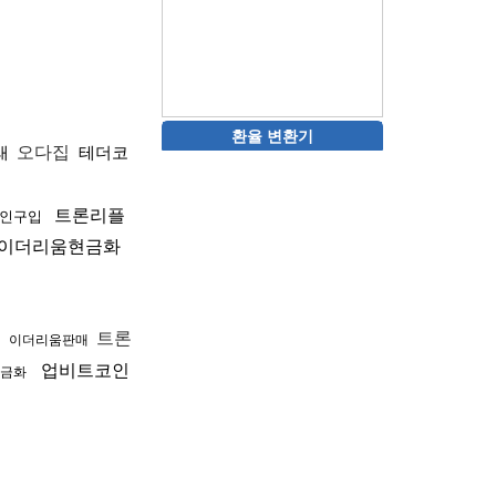
환율 변환기
래
오다집
테더코
트론리플
인구입
이더리움현금화
화
트론
이더리움판매
업비트코인
금화