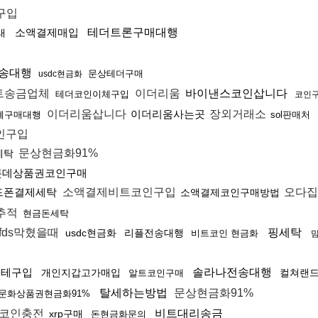
구입
소액결제매입
테더트론구매대행
래
 전송대행
문상테더구매
usdc현금화
트송금업체
이더리움
바이낸스코인삽니다
테더코인이체구입
코인구
이더리움삽니다
이더리움사는곳
장외거래소
폐구매대행
sol판매처
인구입
문상현금화91%
세탁
롯데상품권코인구매
드폰결제세탁
소액결제비트코인구입
오다
소액결제코인구매방법
추적
현금돈세탁
fds막혔을때
핑세탁
usdc현금화
리플전송대행
비트코인 현금화
블테구입
솔라나전송대행
개인지갑고가매입
컬쳐랜
알트코인구매
탈세하는방법
문상현금화91%
문화상품권현금화91%
코인충전
비트대리송금
xrp구매
돈현금화문의