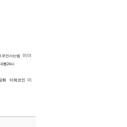
이더
트코인사는법
대행24시
이
금화
이체코인