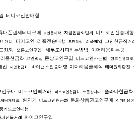
화
입
테더코인판매함
휴대폰결제테더구매
비트코인전송대행
자금현금화업체
코인돈세탁
파이코인
리플전송대행
코인현금직거
리플매입
코인매입
코인믹싱
드91%
세무조사피하는방법
이더리움파는곳
모든코인구입
리움현금화
문상코인구입
비트코인사는법
코인믹싱
핸드폰결제코
매입
바이낸스전송대행
이더리움클레식
테더원화환전
대검현금화
코인구매
비트코인퀵거래
솔라나현금
비트코인현금화
트론삽니다
환치기
문화상품권코인구매
비트코인현금화
세탁재테크
이더리움현
용카드코인대행
파이코인구입
화폐선물거래