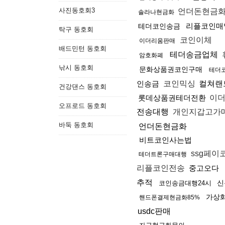
사진동호회3
언더돈현금
솔라나현금화
리플코인매
테더코인송금
탁구 동호회
코인이체
이더리움판매
배드민턴 동호회
테더송금업체
암호화폐
낚시 동호회
문화상품권코인구매
테더
인송금
코인믹싱
컬쳐랜
건강댄스 동호회
롯데상품권테더전환
이더
오프로드 동호회
전송대행
개인지갑고가
바둑 동호회
언더돈현금화
비트코인사는법
ssg페이
테더트론구매대행
리플코인전송
중고오다
추적
신
코인송금대행24시
가상
핸드폰결제현금화85%
usdc판매