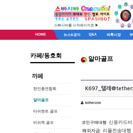
스빠시바를 시작페이지로 ▶
HOME
Q&A
뉴스&공지
벼룩시장
카페/동호회
알마골프
까페
K697_텔레@teth
한인총연합회
알마골프
tetherzon
타쉬켄트 골프
신용카드비
코인구매대행
비쉬켁 골프
해외자금
리플전송대행