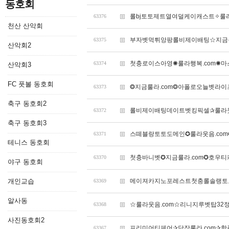
동호회
롤bj토토제트열여덜케이캐스트✧룰라
63376
천산 산악회
부자벳먹튀앙팡롤비제이배팅☆지금룰
63375
산악회2
첫충로이스아영✺룰라행복.com✺
63374
산악회3
FC 풋볼 동호회
❂지금룰라.com❂아폴로오늘벳라
63373
축구 동호회2
롤비제이배팅데이트벳킹픽셀✰룰라웃
63372
축구 동호회3
스떼블랑토토도메인✪룰라웃음.co
63371
테니스 동호회
첫충바니벳✪지금룰라.com✪호우
63370
야구 동호회
개인교습
메이져카지노포레스트첫충롤솔랭토토
63369
알사동
☆룰라웃음.com☆리니지루벳탑32
63368
사진동호회2
프리미어티페어✰당장룰라.com✰
63367