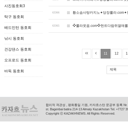
사진동호회3
황소솜사탕카지노✦당장룰라.com
63366
탁구 동호회
❖룰라웃음.com❖헌트다람쥐열매
63365
배드민턴 동호회
낚시 동호회
건강댄스 동호회
11
12
1
오프로드 동호회
제목
바둑 동호회
합리적 객관성 , 평화통일 기원, 카자흐스탄 문공부 등록 № 11
st. Bagenbai batira 214-13 Almaty Kazakhstan Tel. +772
Copyright ⓒ KAZAKHNEWS. All Rights Reserved.