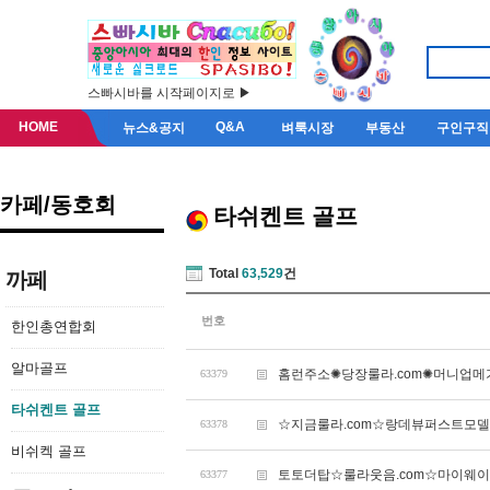
스빠시바를 시작페이지로 ▶
HOME
Q&A
뉴스&공지
벼룩시장
부동산
구인구직
카페/동호회
타쉬켄트 골프
Total
63,529
건
까페
번호
한인총연합회
알마골프
홈런주소✺당장룰라.com✺머니업메
63379
타쉬켄트 골프
☆지금룰라.com☆랑데뷰퍼스트모
63378
비쉬켁 골프
토토더탑☆룰라웃음.com☆마이웨
63377