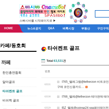
스빠시바를 시작페이지로 ▶
HOME
Q&A
뉴스&공지
벼룩시장
부동산
구인구직
카페/동호회
타쉬켄트 골프
Total
63,531
건
까페
번호
한인총연합회
알마골프
I765_텔레그램@tetherzon 
63531
구매 코인신용카드…
타쉬켄트 골프
I766_텔레@tetherzon 테더판매 테
63530
비쉬켁 골프
t5Z_텔레@coinsp24 ssg페이테더
63529