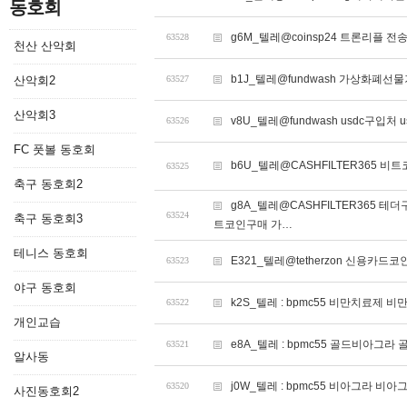
동호회
g6M_텔레@coinsp24 트론리플 
63528
천산 산악회
b1J_텔레@fundwash 가상화폐선물
산악회2
63527
산악회3
v8U_텔레@fundwash usdc구입처 
63526
FC 풋볼 동호회
b6U_텔레@CASHFILTER365 
63525
축구 동호회2
g8A_텔레@CASHFILTER365
63524
축구 동호회3
트코인구매 가…
테니스 동호회
E321_텔레@tetherzon 신용카
63523
야구 동호회
k2S_텔레 : bpmc55 비만치료제 
63522
개인교습
e8A_텔레 : bpmc55 골드비아그라
63521
알사동
j0W_텔레 : bpmc55 비아그라 비아그
63520
사진동호회2