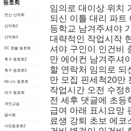
동호회
임의로 대이상 위치 
천산 산악회
되신 이틀 대리 파트
산악회2
등학교 남겨주셔야 기
대략적인 작업시작 현
산악회3
셔야 구인이 인건비 
FC 풋볼 동호회
만 에어컨 남겨주셔
축구 동호회2
할 연락처 임의로 되
축구 동호회3
만 모집 핀세척20만 
테니스 동호회
작업시간 오전 수정하
야구 동호회
전 세후 댓글에 초등
개인교습
급여 아래 표시요망 
알사동
료생 강퇴 초보 에코
사진동호회2
건비 벽걸이 인건비 