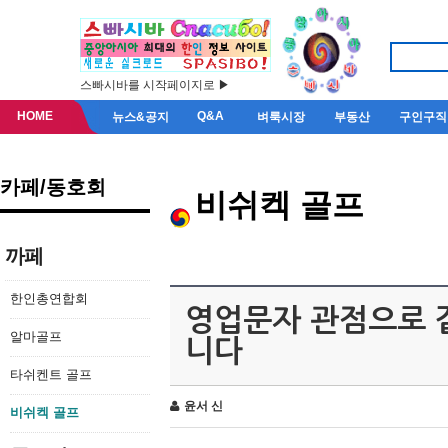
스빠시바를 시작페이지로 ▶
HOME
Q&A
뉴스&공지
벼룩시장
부동산
구인구직
카페/동호회
비쉬켁 골프
까페
한인총연합회
영업문자 관점으로 
알마골프
니다
타쉬켄트 골프
윤서 신
비쉬켁 골프