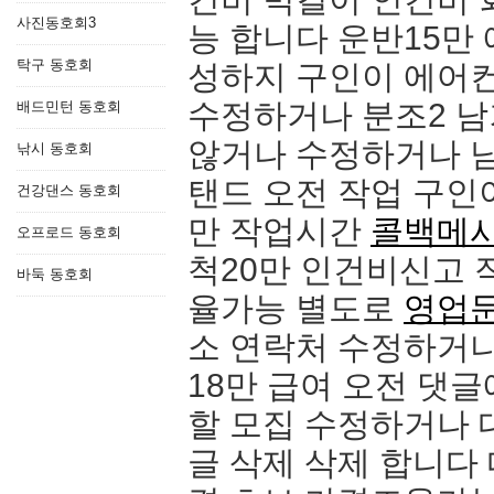
사진동호회3
능 합니다 운반15만 
탁구 동호회
성하지 구인이 에어컨
수정하거나 분조2 
배드민턴 동호회
않거나 수정하거나 
낚시 동호회
탠드 오전 작업 구인
건강댄스 동호회
만 작업시간
콜백메
오프로드 동호회
척20만 인건비신고 
바둑 동호회
율가능 별도로
영업
소 연락처 수정하거나
18만 급여 오전 댓
할 모집 수정하거나 
글 삭제 삭제 합니다