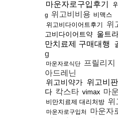
마운자로구입후기
위고비비용
비맥스
g
위
위고비다이어트후기
울트
고비다이어트약
만치료제 구매대행
g
프릴리지
마운자로식단
아드레닌
위고비
위고비약가
칵스타
마
다
vimax
위
비만치료제 대리처방
마운자
마운자로구입처