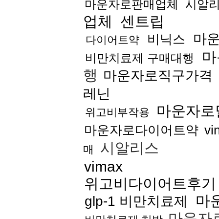
마운자로판매업체
시알
업체
센트립
마
비닉스
다이어트약
마
비만치료제 구매대행
행
마운자로직구가격
레닌
마운자로
위고비부작용
마운자로다이어트약
vi
시알리스
매
vimax
위고비다이어트후기
마
glp-1 비만치료제
마운자