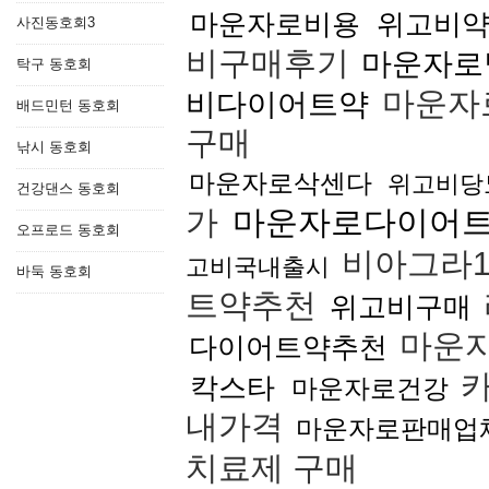
마운자로비용
위고비
사진동호회3
비구매후기
마운자로
탁구 동호회
마운자
비다이어트약
배드민턴 동호회
구매
낚시 동호회
마운자로삭센다
위고비당
건강댄스 동호회
가
마운자로다이어
오프로드 동호회
비아그라1
고비국내출시
바둑 동호회
트약추천
위고비구매
마운
다이어트약추천
카
칵스타
마운자로건강
내가격
마운자로판매업
치료제 구매