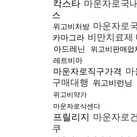
칵스타
마운자로국
스
마운자로
위고비처방
비만치료제
카마그라
아드레닌
위고비판매업
레트비아
마
마운자로직구가격
구매대행
위고비런닝
위고비약가
마운자로삭센다
프릴리지
마운자로
쿠