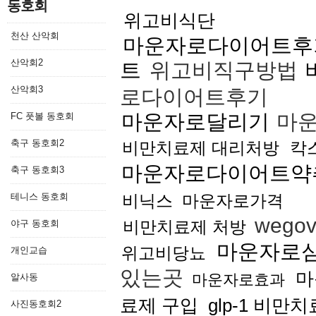
동호회
위고비식단
천산 산악회
마운자로다이어트후
산악회2
트
위고비직구방법
산악회3
로다이어트후기
마운자로달리기
마운
FC 풋볼 동호회
축구 동호회2
비만치료제 대리처방
칵
마운자로다이어트약
축구 동호회3
테니스 동호회
비닉스
마운자로가격
wegov
비만치료제 처방
야구 동호회
마운자로
위고비당뇨
개인교습
있는곳
마
마운자로효과
알사동
료제 구입
glp-1 비만
사진동호회2