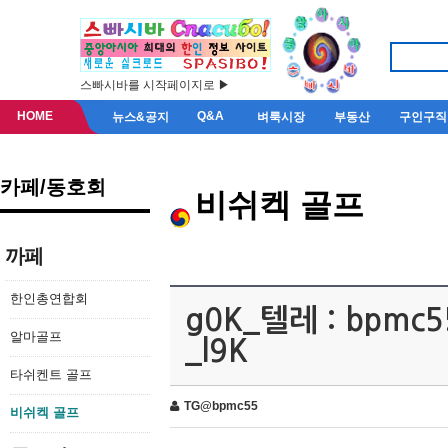
스빠시바를 시작페이지로 ▶
HOME
Q&A
뉴스&공지
벼룩시장
부동산
구인구직
카페/동호회
비쉬켁 골프
까페
한인총연합회
g0K_텔레 : bp
알마골프
_l9K
타쉬켄트 골프
TG@bpmc55
비쉬켁 골프