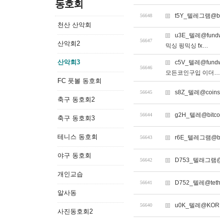
동호회
t5Y_텔레그램@b
56648
천산 산악회
u3E_텔레@fu
56647
산악회2
믹싱 핑믹싱 fx…
산악회3
c5V_텔레@fu
56646
모든코인구입 이더…
FC 풋볼 동호회
s8Z_텔레@coin
56645
축구 동호회2
g2H_텔레@bit
56644
축구 동호회3
테니스 동호회
r6E_텔레그램@b
56643
야구 동호회
D753_텔래그램@
56642
개인교습
D752_텔레@te
56641
알사동
u0K_텔레@KOR
56640
사진동호회2