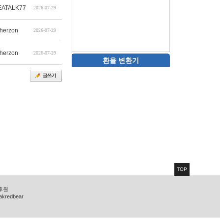
ATALK77
2026-07-29
therzon
2026-07-29
therzon
2026-07-29
환율 변환기
TOP
 후원
zakredbear