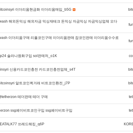
itcoinsyri 이더리움현금화 이더리움매입_b5G
bit
ndwash 해외돈믹싱 해외자금 믹싱재테크 돈믹싱 자금믹싱 자금믹싱업체 오다
fu
ndwash 이더리움구매 리플코인구매 이더리움판매 잡코인판매 이더리움수수료
fu
sp24 솔라나원화구입 sol판매처_o1K
co
coinsyri 신용카드코인충전 카드코인충전업체_s4T
bit
itcoinsyri 알트코인퀵거래 비트코인환전_j7P
bit
tetherzon 테더판매 테더 구매
te
therzon ssg페이비트코인구입 ssg페이비트구입
te
EATALK77 쓰레드해킹_q6P
KORE