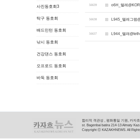
o6H_텔레@KOR
56639
사진동호회3
탁구 동호회
L945_텔레그램@
56638
배드민턴 동호회
L944_텔래@teth
56637
낚시 동호회
건강댄스 동호회
오프로드 동호회
바둑 동호회
합리적 객관성 , 평화통일 기원, 카자흐스
st. Bagenbai batira 214-13 Almaty K
Copyright ⓒ KAZAKHNEWS. All Right