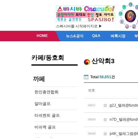
스빠시바를 시작페이지로 ▶
HOME
Q&A
뉴스&공지
벼룩시장
카페/동호회
산악회3
Total
56,651
건
까페
번호
한인총연합회
알마골프
g2J_텔레@fun
56651
타쉬켄트 골프
n7D_텔레@fun
56650
비쉬켁 골프
p4K_텔래그램@bit
56649