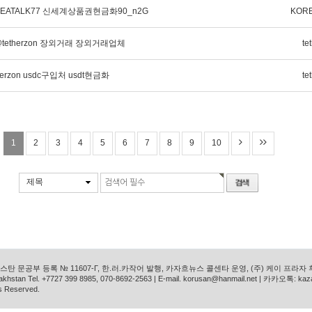
EATALK77 신세계상품권현금화90_n2G
KORE
tetherzon 장외거래 장외거래업체
te
erzon usdc구입처 usdt현금화
te
1
2
3
4
5
6
7
8
9
10
제목
탄 문공부 등록 № 11607-Г, 한.러.카작어 발행, 카자흐뉴스 콜센타 운영, (주) 케이 프라자
azakhstan Tel. +7727 399 8985, 070-8692-2563 | E-mail. korusan@hanmail.net | 카카오톡: ka
s Reserved.