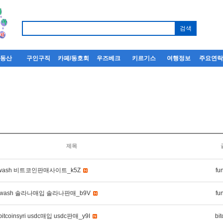
부동산
구인구직
카페/동호회
우즈베크
키르기스
여행정보
주요연
제목
dwash 비트코인판매사이트_k5Z
fu
dwash 솔라나매입 솔라나판매_b9V
fu
coinsyri usdc매입 usdc판매_y9I
bit