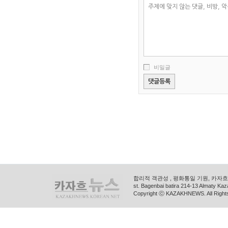
비밀글
합리적 객관성 , 평화통일 기원, 카자흐스
st. Bagenbai batira 214-13 Almaty K
Copyright ⓒ KAZAKHNEWS. All Right