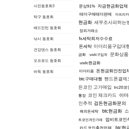
자금현금화업체
사진동호회3
문상91%
테더구매테더판매
아프리카
탁구 동호회
현금화
세무조사피하는
배드민턴 동호회
장외거래소
fx세탁최저수수료
낚시 동호회
돈세탁
이더리움구입대
건강댄스 동호회
문화상품
금화
usdc구입처
오프로드 동호회
usdc현금화
돈현금화안전업
이더리움
바둑 동호회
btc구매대행
핸드폰결제
든코인 고가매입
trc2
코인 체크카드
이더
통장
인추적
검돈현금화문의
btc현금화
소
해외돈세탁
업비트코인
트코인개인거래
btc현
카드코인충전업체