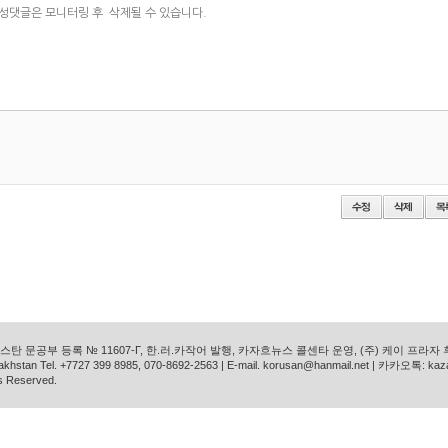
탄 문공부 등록 № 11607-Г, 한.러.카작어 발행, 카자흐뉴스 콜센타 운영, (주) 케이 프라자
azakhstan Tel. +7727 399 8985, 070-8692-2563 | E-mail. korusan@hanmail.net | 카카오톡: ka
s Reserved.