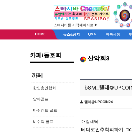
스빠시바를 시작페이지로 ▶
HOME
Q&A
뉴스&공지
벼룩시장
카페/동호회
산악회3
까페
b8M_텔레@UPCO
한인총연합회
알마골프
텔레@UPCOIN24
타쉬켄트 골프
대검세탁
비쉬켁 골프
테더코인추척피하기
t