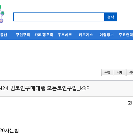
부동산
구인구직
카페/동호회
우즈베크
키르기스
여행정보
주요연
IN24 밈코인구매대행 모든코인구입_k3F
rc20사는법