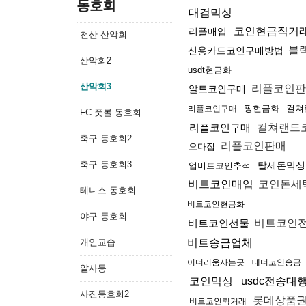
동호회
대검믹싱
코인현금직거
리플매입
천산 산악회
블
신용카드코인구매방법
산악회2
usdt현금화
산악회3
리플코인
알트코인구매
핑현금화
컬쳐
리플코인구매
FC 풋볼 동호회
리플코인구매
컬쳐랜드
축구 동호회2
리플코인판매
오다집
축구 동호회3
탈세돈믹싱
업비트코인추적
비트코인매입
코인돈세
테니스 동호회
비트코인현금화
야구 동호회
비트코인선물
비트코인
개인교습
비트송금업체
이더리움사는곳
테더코인송금
알사동
코인믹싱
usdc전송대
사진동호회2
롯데상품
비트코인퀵거래