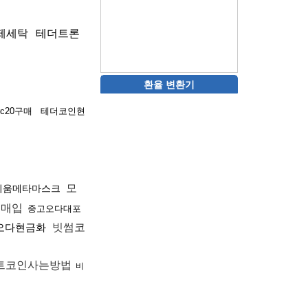
제세탁
테더트론
환율 변환기
rc20구매
테더코인현
모
리움메타마스크
제매입
중고오다대포
오다현금화
빗썸코
트코인사는방법
비