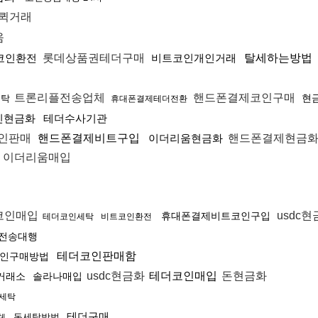
퀵거래
움
코인환전
롯데상품권테더구매
비트코인개인거래
탈세하는방법
트론리플전송업체
핸드폰결제코인구매
현
세탁
휴대폰결제테더전환
인현금화
테더수사기관
인판매
핸드폰결제비트구입
이더리움현금화
핸드폰결제현금화
이더리움매입
코인매입
usdc
휴대폰결제비트코인구입
테더코인세탁
비트코인환전
전송대행
테더코인판매함
인구매방법
usdc현금화
테더코인매입
돈현금화
거래소
솔라나매입
세탁
테더구매
돈세탁방법
체