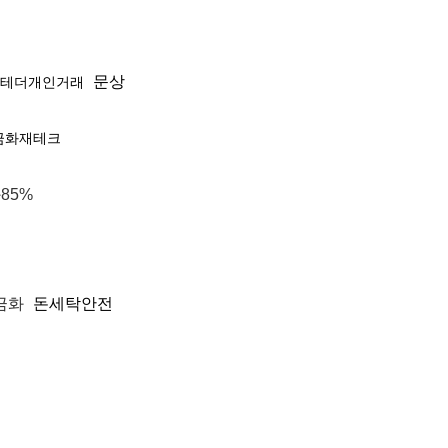
문상
테더개인거래
금화재테크
85%
현금화
돈세탁안전