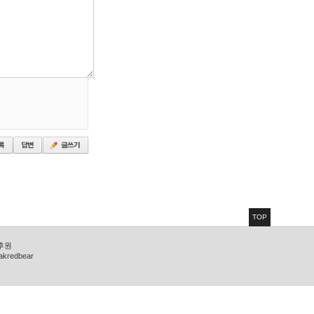
TOP
 후원
zakredbear