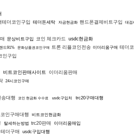
래
랙테더코인구입
테더돈세탁
핸드폰결제비트구입
자금현금화
대검
판매
문상비트구입
코인 체크카드
usdc현금화
트론 리플코인전송
테더코
이더리움구매
랜드91%
문화상품권코인구매
코인구입
비트코인판매사이트
이더리움판매
탁
24시코인구매
전송대행
trc20구매대행
usdc구입처
코인 현금화 수수료
코인구매대행
비트코인현금화
행
trc20판매
이더리움매입
탈세하는방법
권테더구매
usdc구입대행