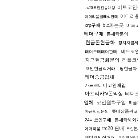
비트코인
trc20코인전송대행
이더리
이더리움클레식판매
xrp구매
btc파는곳
비트
테더구매
돈세탁문의
현금돈현금화
정치자금
비트코
테더구매테더판매
자금현금화문의
리플코
코인현금직거래
핑현금화
테더송금업체
카드로테더코인매입
아프리카tv돈믹싱
테더
업체
코인원화구입
리플
롯데상품권코
자금믹싱문의
24시코인구매
돈세탁해외
trc20 판매
이더리움
코인돈
테더코인직거래
돈현금화업