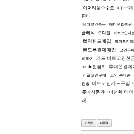
이더리움수수료
xrp구
판매
테더코인송금
테더원화환전
클레식
오다집
비트코인사
컬쳐랜드매입
테더코인직
핸드폰결제매입
코인구매
카드 비트코인현
피하기
usdc현금화
휴대폰결제
리플코인구매
코인 손대손
비트코인카드구입
전송
롯데상품권테더전환
테더
래