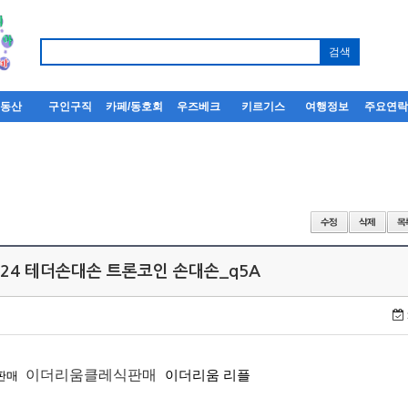
부동산
구인구직
카페/동호회
우즈베크
키르기스
여행정보
주요연
N24 테더손대손 트론코인 손대손_q5A
이더리움클레식판매
이더리움 리플
c판매