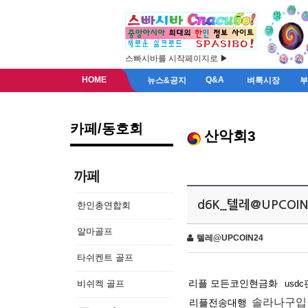
스빠시바를 시작페이지로 ▶
HOME
Q&A
뉴스&공지
벼룩시장
카페/동호회
산악회3
까페
d6K_텔레@UPCOI
한인총연합회
알마골프
텔레@UPCOIN24
타쉬켄트 골프
리플 모든코인현금화
비쉬켁 골프
usd
솔라나구입
리플전송대행