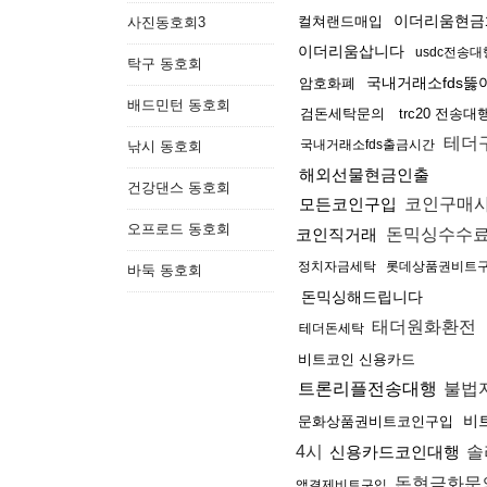
이더리움현금
컬쳐랜드매입
사진동호회3
이더리움삽니다
usdc전송대
탁구 동호회
국내거래소fds뚫
암호화폐
배드민턴 동호회
검돈세탁문의
trc20 전송대
테더
국내거래소fds출금시간
낚시 동호회
해외선물현금인출
건강댄스 동호회
모든코인구입
코인구매
오프로드 동호회
코인직거래
돈믹싱수수
정치자금세탁
롯데상품권비트
바둑 동호회
돈믹싱해드립니다
태더원화환전
테더돈세탁
비트코인 신용카드
트론리플전송대행
불법
비
문화상품권비트코인구입
4시
신용카드코인대행
솔
돈현금화문
액결제비트구입