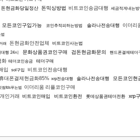
매
돈현금화당일정산
돈믹싱방법
비트코인송금대행
세금적게내는방
모든코인구입가능
솔라나전송대행
이더리
코인추적피하는방법
는법
돈현금화안전업체
비트코인사는법
거래
문화상품권코인구매
검돈현금화문의
대행 24시
핸드폰결제테더
금화
테더구매
테더코인송금
매입
비트코인전송대행
sol구입
휴대폰결제현금화85%
솔라나전송대행
모든코인현
xrp전송대행
이더리움 리플코인구매
빗썸fds푸는법
개인거래
비트코인매입
비트코인환전
xrp
롯데상품권테더전환