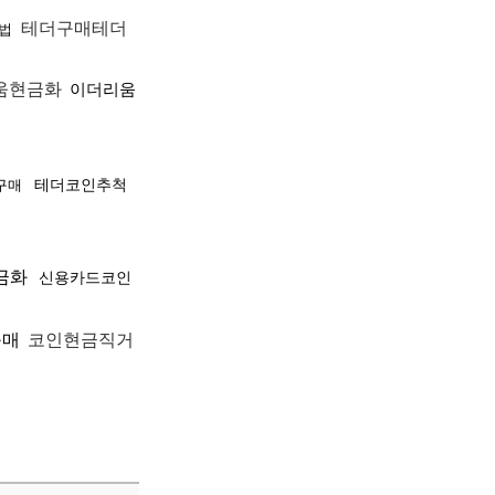
테더구매테더
법
움현금화
이더리움
테더코인추척
구매
금화
신용카드코인
구매
코인현금직거