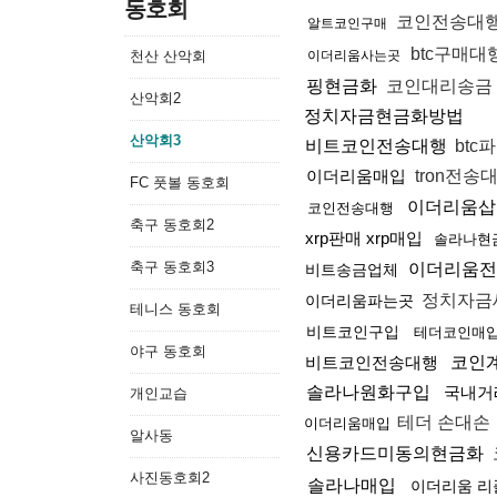
동호회
코인전송대
알트코인구매
btc구매대
천산 산악회
이더리움사는곳
핑현금화
코인대리송금
산악회2
정치자금현금화방법
산악회3
비트코인전송대행
btc
이더리움매입
tron전송
FC 풋볼 동호회
이더리움
코인전송대행
축구 동호회2
xrp판매 xrp매입
솔라나현금
축구 동호회3
이더리움
비트송금업체
정치자금
이더리움파는곳
테니스 동호회
비트코인구입
테더코인매
야구 동호회
비트코인전송대행
코인
솔라나원화구입
국내거
개인교습
테더 손대손
이더리움매입
알사동
신용카드미동의현금화
사진동호회2
솔라나매입
이더리움 