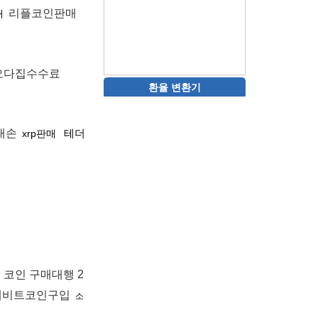
리플코인판매
래
오다집수수료
환율 변환기
대손
테더
xrp판매
코인 구매대행 2
제비트코인구입
소