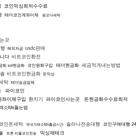
행
코인믹싱최저수수료
행
테더코인계좌이체
핑오다세탁
파는곳
대행
usdc판매
해외자금
삽니다
비트코인환전
테더현금화
세금적게내는방법
코인원화구입
화 sol현금화
전송
비트코인현금화
돈믹싱
세탁
테더송금업체
파이코인
입
계좌이체구입
환치기
파이코인사는곳
돈현금화수수료최저
래소fds뚫는법
코인돈세탁
솔라나전송대행
코인구매대행 2
국내거래소fds출금시간
믹싱재테크
리플
트론 리플코인전송