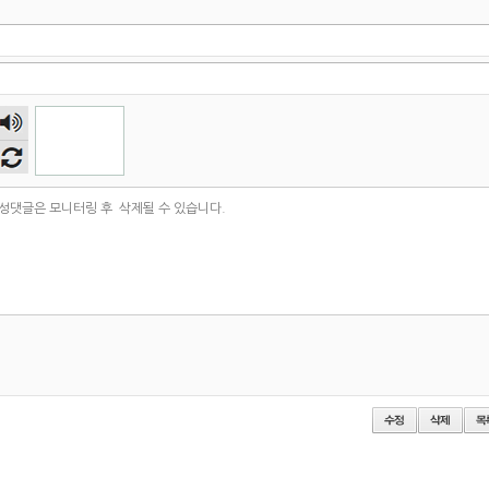
숫자
음성
듣기