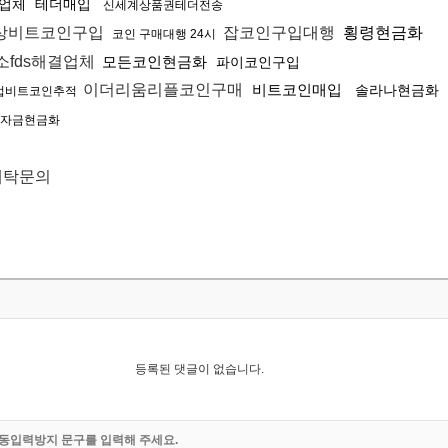
업체
테더매입
신세계상품권테더전송
상비트코인구입
잡코인구입대행
횡령현금화
코인 구매대행 24시
fds해결업체
모든코인현금화
파이코인구입
이더리움리플코인구매
비트코인매입
솔라나현금화
업비트코인추적
자금현금화
세탁문의
등록된 댓글이 없습니다.
동입력방지 문구를 입력해 주세요.