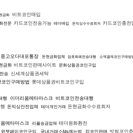
비트코인매입
n현금화
카드코인전송가능
카드코인충전
화전문
테더매입
돈믹싱수수료최저
중고오다대포통장
돈현금화업체
암호화폐전송대행
소액결제코인구매방
현금화
비트코인판매사이트
문화상품권코인구입
전송
신세계상품권세탁
상코인구매방법
롯데상품권비트코인구입
대행
이더리움메타마스크
비트코인전송대행
대행
돈믹싱안전업체
돈현금화수수료최저
테더개인거래
리움메타마스크
테더원화환전
리플송금업체
위챗페이코인구입
국내거래소fds깨는법
잡코인판매
빗썸코인