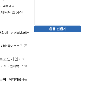
료
리플매입
세탁당일정산
환율 변환기
호화폐
이더리움파는
돈
소fds뚫어주는곳
트코인개인거래
비트코인세탁
소액
금화
이더리움사는