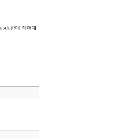
usdc판매
테더대