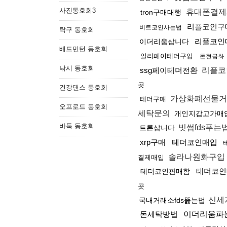
사진동호회3
휴대폰결
tron구매대행
리플코인구
비트코인사는법
탁구 동호회
리플코인
이더리움삽니다
배드민턴 동호회
알리페이테더구입
돈현금화
낚시 동호회
ssg페이테더전환
리플코
곳
건강댄스 동호회
가상화폐선물
테더구매
오프로드 동호회
세탁문의
개인지갑고가매
바둑 동호회
빗썸fds푸는
트론삽니다
xrp구매
테더코인매입
솔라나원화구입
결제매입
테더코인
테더코인판매함
곳
신세
국내거래소fds뚫는법
돈세탁방법
이더리움파