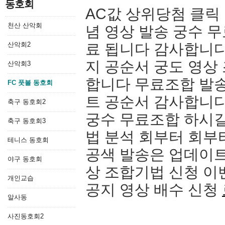
동호회
AC값 상위당첨 클릭
천산 산악회
념 영상 발송 궁수 
산악회2
료 됩니다 감사합니다
지 공순서 궁도 영상
산악회3
합니다 무료조합 발송
FC 풋볼 동호회
트 공순서 감사합니다
축구 동호회2
궁수 무료조합 하시길
축구 동호회3
법 분석 회부터 회부
테니스 동호회
공색 발송은 업데이트
야구 동호회
상 조합기법 신청 이
개인교습
공지 영상 배수 신청
알사동
사진동호회2