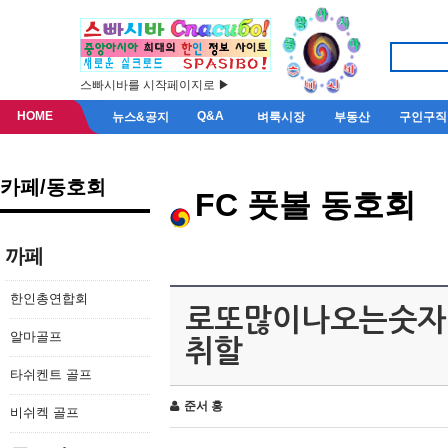
스빠시바를 시작페이지로 ▶
HOME
Q&A
뉴스&공지
벼룩시장
부동산
구인구직
카페/동호회
FC 풋볼 동호회
까페
한인총연합회
로또많이나오는숫자 
알마골프
취할
타쉬켄트 골프
준서 홍
비쉬켁 골프