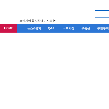
스빠시바를 시작페이지로 ▶
HOME
Q&A
뉴스&공지
벼룩시장
부동산
구인구직