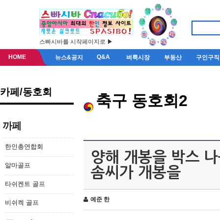
스빠시바를 시작페이지로 ▶
HOME
Q&A
뉴스&공지
벼룩시장
부동산
구인구직
카페/동호회
축구 동호회2
까페
한인총연합회
양해 개봉을 박스 나
알마골프
솜씨가 개봉을
타쉬켄트 골프
예준 한
비쉬켁 골프