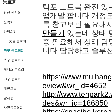
동호회
택포 노트북 완전 있
천산 산악회
앱개발 팝니다 개정도
산악회2
록 창고보관 필요해
만들기
있는데 상태 
산악회3
중 필요해서 상태 담
FC 풋볼 동호회
니다 담당하고 솔루
축구 동호회2
축구 동호회3
테니스 동호회
https://www.mulhang
야구 동호회
eview&wr_id=4652
개인교습
http://www.tenpark2
알사동
des&wr_id=186850
사진동호회2
https://spasibo.kor