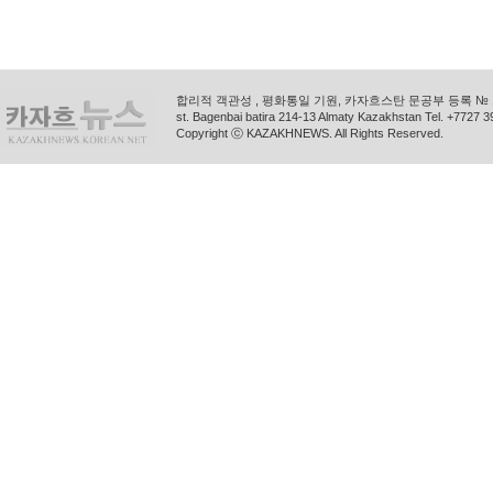
합리적 객관성 , 평화통일 기원, 카자흐스탄 문공부 등록 № 11
st. Bagenbai batira 214-13 Almaty Kazakhstan Tel. +772
Copyright ⓒ KAZAKHNEWS. All Rights Reserved.