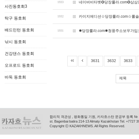
네이버비타벳✪당장룰라.com✪삼
1933
사진동호회3
카이지에디션☆당장룰라.com☆롤
1932
탁구 동호회
배드민턴 동호회
✺당장룰라.com✺청풍주소보우가
1931
낚시 동호회
건강댄스 동호회
3631
3632
3633
오프로드 동호회
바둑 동호회
제목
합리적 객관성 , 평화통일 기원, 카자흐스탄 문공부 등록 № 11
st. Bagenbai batira 214-13 Almaty Kazakhstan Tel. +772
Copyright ⓒ KAZAKHNEWS. All Rights Reserved.