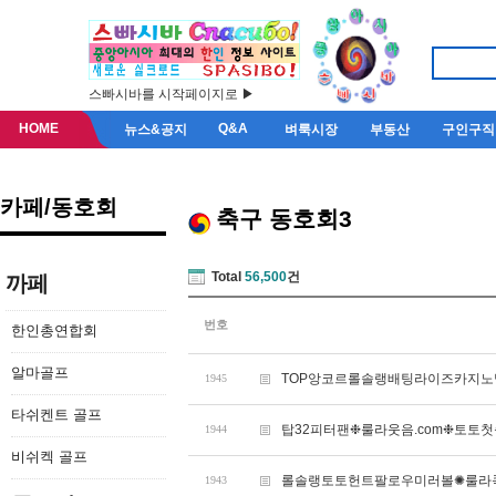
스빠시바를 시작페이지로 ▶
HOME
Q&A
뉴스&공지
벼룩시장
부동산
구인구직
카페/동호회
축구 동호회3
Total
56,500
건
까페
번호
한인총연합회
알마골프
TOP앙코르롤솔랭배팅라이즈카지노
1945
타쉬켄트 골프
탑32피터팬❉룰라웃음.com❉토토
1944
비쉬켁 골프
롤솔랭토토헌트팔로우미러볼✺룰라콕
1943