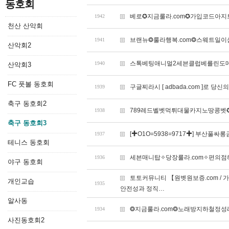
동호회
베로✪지금룰라.com✪가입코드아
1942
천산 산악회
브랜뉴❂룰라행복.com❂스웨트일
1941
산악회2
스톡베팅애니멀2세븐클럽베를린도메
1940
산악회3
FC 풋볼 동호회
구글찌라시 [ adbada.com ]로 당
1939
축구 동호회2
789레드벨벳먹튀대물카지노땅콩벳✪
1938
축구 동호회3
[✚O1O=5938=9717✚] 부산
1937
테니스 동호회
세븐매니탑✧당장룰라.com✧편의
1936
야구 동호회
토토커뮤니티 【원벳원보증.com / 
개인교습
1935
안전성과 정직…
알사동
❂지금룰라.com❂노래방지하철정
1934
사진동호회2