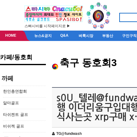
스빠시바를 시작페이지로 ▶
HOME
Q&A
뉴스&공지
벼룩시장
부동산
구인구직
카페/동호회
축구 동호회3
까페
한인총연합회
s0U_텔레@fundw
알마골프
행 이더리움구입대
타쉬켄트 골프
식사는곳 xrp구매 x
비쉬켁 골프
TG@fundwash