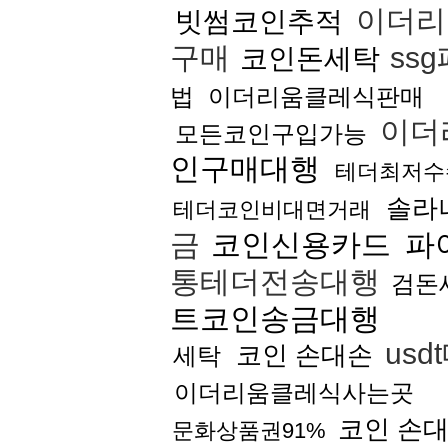
이더리
빗썸코인추적
구매
ss
코인돈세탁
법
이더리움클레식판매
이더
모든코인구입가능
인구매대행
테더최저수
솔라
테더코인비대면거래
금
코인신용카드
파
통테더전송대행
검돈
트코인송금대행
usd
코인 손대손
세탁
이더리움클레식사는곳
코인 손
문화상품권91%