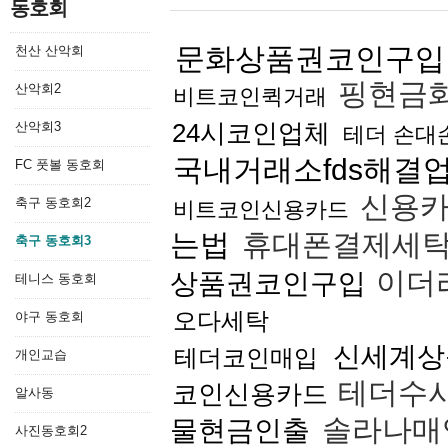
동호회
문화상품권코인구입
천산 산악회
핑현금
산악회2
비트코인퀵거래
24시코인업체
산악회3
테더 손대
국내거래소fds해결
FC 풋볼 동호회
신용카
축구 동호회2
비트코인신용카드
는법
휴대폰결제세
축구 동호회3
이더
상품권코인구입
테니스 동호회
오다세탁
야구 동호회
신세계상
테더코인매입
개인교습
테더수
코인신용카드
알사동
솔라나매
물현금인출
사진동호회2