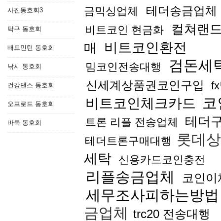
테더송금업체
금믹싱업체
사진동호회3
컬쳐랜
비트코인 현금화
탁구 동호회
비트코인환전
매
배드민턴 동호회
검돈세
밈코인전송대행
낚시 동호회
신세계상품권코인구입
f
건강댄스 동호회
코
비트코인체크카드
오프로드 동호회
테더구
트론 리플 전송업체
바둑 동호회
롯데상
테더트론구매대행
세탁
신용카드코인충전
리플송금업체
코인이
세무조사피하는방법
금업체
trc20 전송대행