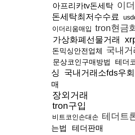
이더
아프리카tv돈세탁
돈세탁최저수수료
us
tron현금
이더리움매입
x
가상화폐선물거래
국내거
돈믹싱안전업체
문상코인구매방법
테더
싱
국내거래소fds우
매
장외거래
tron구입
테더트
비트코인손대손
는법
테더판매