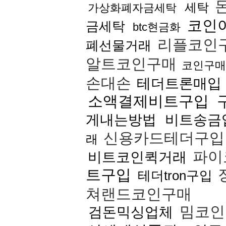
세탁
가상화폐자금세탁
코인
금세탁
btc현금화
리플코인
폐선물거래
알트코인구매
코인구매
손대손
테더트론매입
소액결제비트구입
게내는방법
비트송금
신용카드테더구
래
파이
비트코인퀵거래
트구입
테더tron구입
쳐랜드코인구매
밈코인
검돈믹싱업체