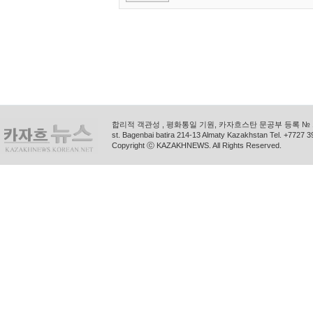
합리적 객관성 , 평화통일 기원, 카자흐스탄 문공부 등록 № 11
st. Bagenbai batira 214-13 Almaty Kazakhstan Tel. +772
Copyright ⓒ KAZAKHNEWS. All Rights Reserved.