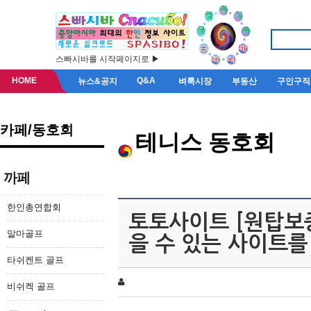
스빠시바를 시작페이지로 ▶
HOME
Q&A
뉴스&공지
벼룩시장
부동산
구인구직
카페/동호회
테니스 동호회
까페
한인총연합회
토토사이트 [원탑보증
알마골프
을 수 있는 사이트를
타쉬켄트 골프
비쉬켁 골프