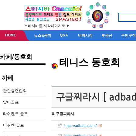
스빠시바를 시작페이지로 ▶
HOME
Q&A
뉴스&공지
벼룩시장
부동산
구인구직
카페/동호회
테니스 동호회
까페
한인총연합회
구글찌라시 [ adba
알마골프
타쉬켄트 골프
구글찌라시
비쉬켁 골프
https://adbada.com/
[0]