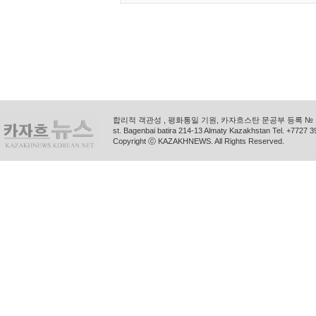
합리적 객관성 , 평화통일 기원, 카자흐스탄 문공부 등록 № 11
st. Bagenbai batira 214-13 Almaty Kazakhstan Tel. +772
Copyright ⓒ KAZAKHNEWS. All Rights Reserved.