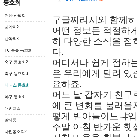
https://adbada.com/
[0]
동호회
천산 산악회
구글찌라시와 함께하
산악회2
어떤 정보든 적절하게 
히 다양한 소식을 접
산악회3
다.
FC 풋볼 동호회
어디서나 쉽게 접하는
축구 동호회2
은 우리에게 달려 있
축구 동호회3
요하죠.
테니스 동호회
어느 날 갑자기 친구
야구 동호회
에 큰 변화를 불러올
개인교습
떻게 받아들이느냐입
알사동
주말 아침 반가운 햇
사진동호회2