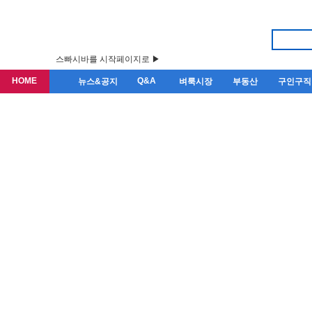
스빠시바를 시작페이지로 ▶
HOME
Q&A
뉴스&공지
벼룩시장
부동산
구인구직