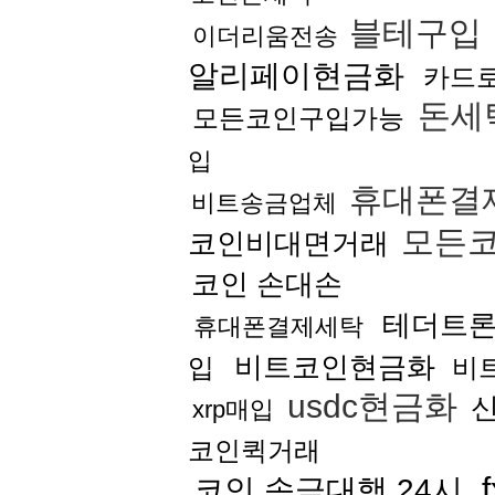
블테구입
이더리움전송
알리페이현금화
카드
돈세
모든코인구입가능
입
휴대폰결
비트송금업체
모든코
코인비대면거래
코인 손대손
테더트
휴대폰결제세탁
비트코인현금화
입
비
usdc현금화
xrp매입
코인퀵거래
코인 송금대행 24시