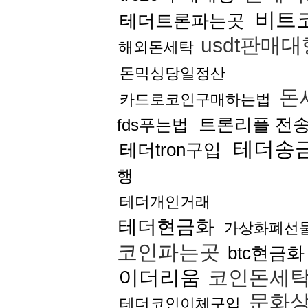
비트
테더트론파는곳
usdt판매대
해외돈세탁
돈믹싱당일정산
돈
카드로코인구매하는법
트론리플 전
fds푸는법
테더송
테더tron구입
행
테더개인거래
테더현금화
가상화폐선
코인파는곳
btc현금화
이더리움
코인돈세
문화상
테더코인이체구입