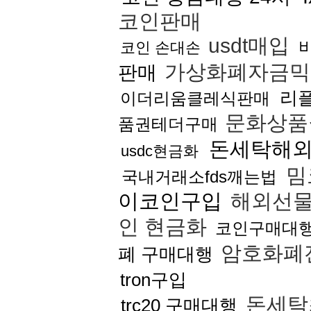
코인판매
usdt매입
코인 손대손
가상화폐자금믹
판매
리
이더리움클레식판매
문화상품
품권테더구매
돈세탁해
usdc현금화
밈
국내거래소fds깨는법
이코인구입
해외선
인 현금화
코인구매대
암호화폐
폐 구매대행
tron구입
돈세탁
trc20 구매대행