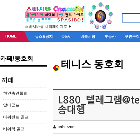
스빠시바를 시작페이지로 ▶
HOME
Q&A
뉴스&공지
벼룩시장
부동산
구인구직
카페/동호회
테니스 동호회
까페
한인총연합회
L880_텔레그램@t
알마골프
송대행
타쉬켄트 골프
tetherzon
비쉬켁 골프