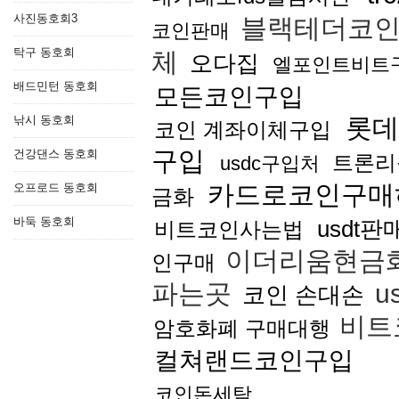
사진동호회3
블랙테더코
코인판매
탁구 동호회
체
오다집
엘포인트비트
배드민턴 동호회
모든코인구입
낚시 동호회
롯데
코인 계좌이체구입
구입
건강댄스 동호회
트론리
usdc구입처
카드로코인구매
오프로드 동호회
금화
바둑 동호회
usdt
비트코인사는법
이더리움현금
인구매
파는곳
u
코인 손대손
비트
암호화폐 구매대행
컬쳐랜드코인구입
코인돈세탁