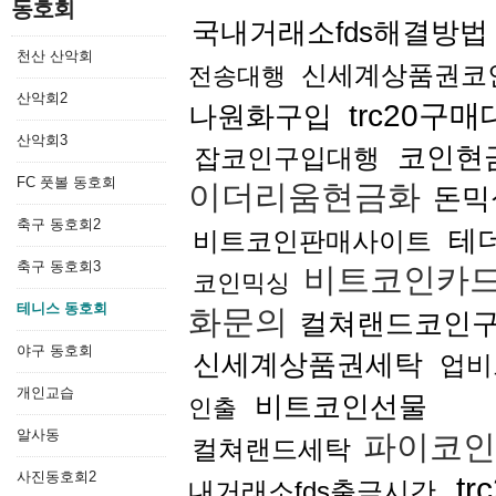
동호회
국내거래소fds해결방법
천산 산악회
신세계상품권코
전송대행
산악회2
trc20구
나원화구입
산악회3
코인현
잡코인구입대행
FC 풋볼 동호회
이더리움현금화
돈믹
축구 동호회2
테더
비트코인판매사이트
축구 동호회3
비트코인카
코인믹싱
테니스 동호회
화문의
컬쳐랜드코인
야구 동호회
신세계상품권세탁
업비
개인교습
비트코인선물
인출
알사동
파이코인
컬쳐랜드세탁
사진동호회2
t
내거래소fds출금시간