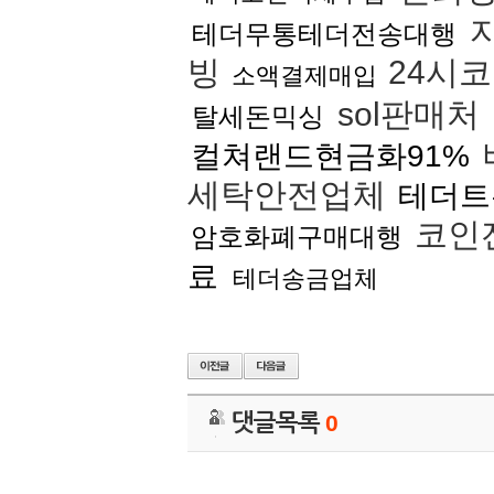
테더무통테더전송대행
빙
24시
소액결제매입
sol판매처
탈세돈믹싱
컬쳐랜드현금화91%
세탁안전업체
테더트
코인전
암호화폐구매대행
료
테더송금업체
댓글목록
0