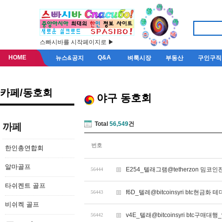
스빠시바를 시작페이지로 ▶
HOME
Q&A
뉴스&공지
벼룩시장
부동산
구인구직
카페/동호회
야구 동호회
Total
56,549
건
까페
번호
한인총연합회
알마골프
E254_텔래그램@tetherzon 밈
56444
타쉬켄트 골프
f6D_텔레@bitcoinsyri btc현금
56443
비쉬켁 골프
v4E_텔래@bitcoinsyri btc구매대행_
56442