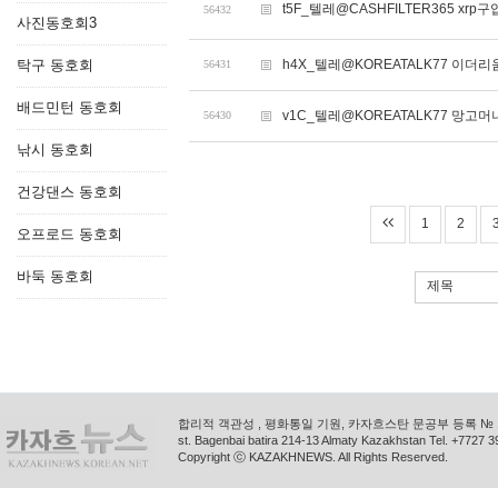
t5F_텔레@CASHFILTER365 xrp구입
56432
사진동호회3
탁구 동호회
h4X_텔레@KOREATALK77 이더
56431
배드민턴 동호회
v1C_텔레@KOREATALK77 망고머니
56430
낚시 동호회
건강댄스 동호회
1
2
오프로드 동호회
바둑 동호회
제목
합리적 객관성 , 평화통일 기원, 카자흐스탄 문공부 등록 № 11
st. Bagenbai batira 214-13 Almaty Kazakhstan Tel. +772
Copyright ⓒ KAZAKHNEWS. All Rights Reserved.