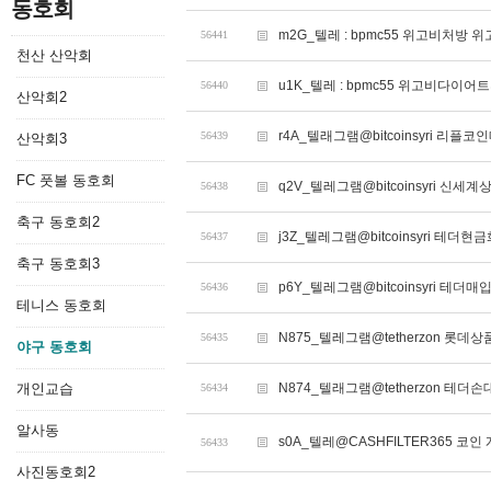
동호회
m2G_텔레 : bpmc55 위고비처방 
56441
천산 산악회
u1K_텔레 : bpmc55 위고비다이
56440
산악회2
r4A_텔래그램@bitcoinsyri 리플
56439
산악회3
FC 풋볼 동호회
q2V_텔레그램@bitcoinsyri 신
56438
축구 동호회2
j3Z_텔레그램@bitcoinsyri 테더현금
56437
축구 동호회3
p6Y_텔레그램@bitcoinsyri 테더
56436
테니스 동호회
N875_텔레그램@tetherzon 
56435
야구 동호회
개인교습
N874_텔래그램@tetherzon 테
56434
알사동
s0A_텔레@CASHFILTER365 코
56433
사진동호회2