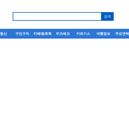
부동산
구인구직
카페/동호회
우즈베크
키르기스
여행정보
주요연