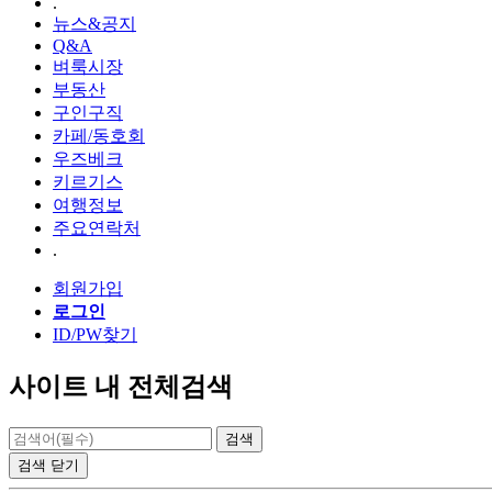
.
뉴스&공지
Q&A
벼룩시장
부동산
구인구직
카페/동호회
우즈베크
키르기스
여행정보
주요연락처
.
회원가입
로그인
ID/PW찾기
사이트 내 전체검색
검색
닫기