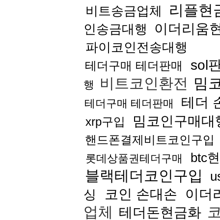
리플현
비트송금업체
이더리움
인송금대행
파이코인전송대행
sol
테더구매 테더판매
비트코인환전
밈
행
테더 
테더구매 테더판매
밈코인구매대
xrp구입
핸드폰결제비트코인구입
btc
롯데상품권테더구매
블랙테더코인구입
u
코인 손대손
이더
싱
업체
코
테더돈현금화