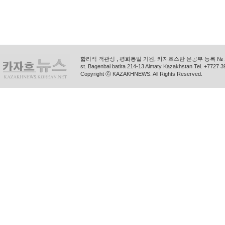
합리적 객관성 , 평화통일 기원, 카자흐스탄 문공부 등록 № 11
st. Bagenbai batira 214-13 Almaty Kazakhstan Tel. +772
Copyright ⓒ KAZAKHNEWS. All Rights Reserved.