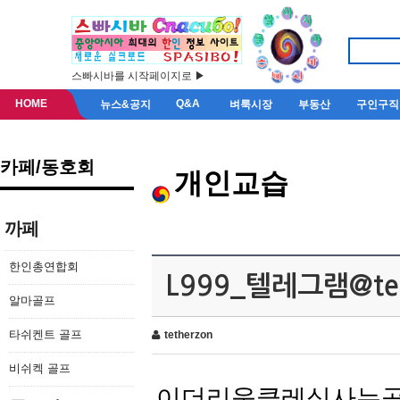
스빠시바를 시작페이지로 ▶
HOME
Q&A
뉴스&공지
벼룩시장
부동산
구인구직
카페/동호회
개인교습
까페
한인총연합회
L999_텔레그램@t
알마골프
타쉬켄트 골프
tetherzon
비쉬켁 골프
이더리움클레식사는