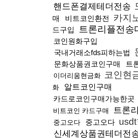
핸드폰결제테더전송
카지
매
비트코인환전
트론리플전송
드구입
코인원화구입
국내거래소fds피하는법
문화상품권코인구매
트
코인현
이더리움현금화
알트코인구매
화
카드로코인구매가능한곳
트론
비트코인 카드구매
usd
중고오다
중고오다
신세계상품권테더전