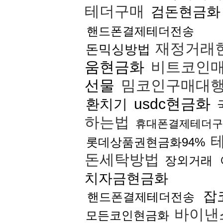
테더구매
검돈현금화
핸드폰결제테더전송
재정거래
돈믹싱방법
움현금화
비트코인
선물
밈코인구매대
usdc현금화
환치기
하는법
휴대폰결제테더구
테
롯데상품권현금화94%
돈세탁방법
장외거래
치자금현금화
잡
핸드폰결제테더전송
바이낸
모든코인현금화