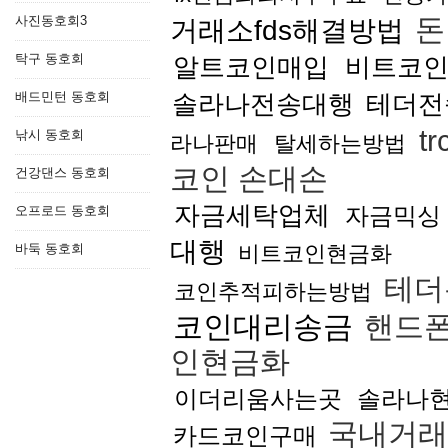
사진동호회3
돈
거래소fds해결방법
탁구 동호회
알트코인매입
비트코
배드민턴 동호회
솔라나전송대행
테더전
t
낚시 동호회
라나판매
탈세하는방법
코인 손대손
건강댄스 동호회
자금세탁업체
자금믹싱
오프로드 동호회
대행
바둑 동호회
비트코인현금화
테더
코인추적피하는방법
코인대리송금
핸드폰
인현금화
이더리움사는곳
솔라나
국내거래
카드코인구매