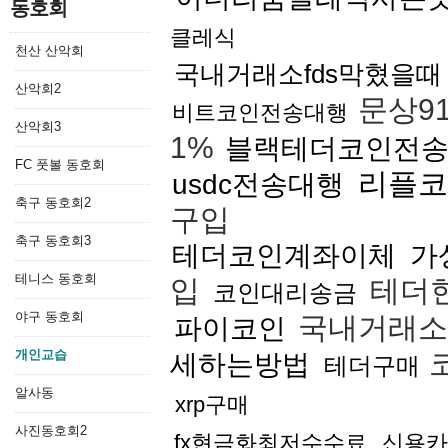
동호회
클레식
천산 산악회
국내거래소fds막혔을때
산악회2
문상9
비트코인전송대행
산악회3
1%
블랙테더코인전
FC 풋볼 동호회
리플코
usdc전송대행
축구 동호회2
구입
축구 동호회3
테더코인계좌이체
가
테니스 동호회
입
테더
코인대리송금
야구 동호회
국내거래소
파이코인
개인교습
세하는방법
테더구매
알사동
xrp구매
사진동호회2
fx현금화최저수수료
신용카