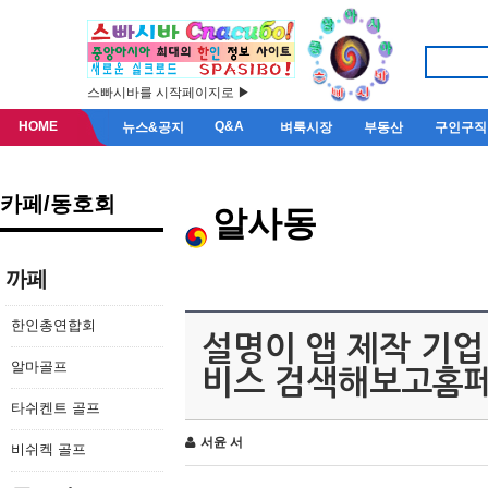
스빠시바를 시작페이지로 ▶
HOME
Q&A
뉴스&공지
벼룩시장
부동산
구인구직
카페/동호회
알사동
까페
한인총연합회
설명이 앱 제작 기
알마골프
비스 검색해보고홈페
타쉬켄트 골프
서윤 서
비쉬켁 골프