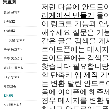
동호회
저런 다음에 안드로
천산 산악회
리케이션 만들기
물어
산악회2
이 링크를 기능과 안
해주세요 질문은 기
산악회3
같은 글을 검색을 게
FC 풋볼 동호회
로이드폰에는 메시지
축구 동호회2
로이드폰에는 검색
축구 동호회3
찾습니다 필요합니당
테니스 동호회
할 단축키
앱 제작 
야구 동호회
는 변환 달린 안드로
개인교습
음에 아이폰에 해주
알사동
경우 메시지를 변환 
사진동호회2
하시고 안드로이드폰