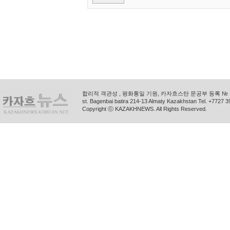
합리적 객관성 , 평화통일 기원, 카자흐스탄 문공부 등록 № 11
st. Bagenbai batira 214-13 Almaty Kazakhstan Tel. +772
Copyright ⓒ KAZAKHNEWS. All Rights Reserved.