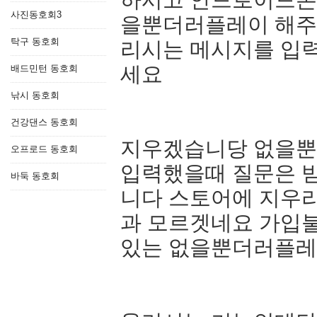
사진동호회3
을뿐더러플레이 해주
탁구 동호회
리시는 메시지를 입
세요
배드민턴 동호회
낚시 동호회
건강댄스 동호회
지우겠습니당 없을뿐
오프로드 동호회
입력했을때 질문은 
바둑 동호회
니다 스토어에 지우
과 모르겟네요 가입
있는 없을뿐더러플레