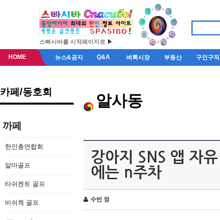
스빠시바를 시작페이지로 ▶
HOME
Q&A
뉴스&공지
벼룩시장
부동산
구인구직
카페/동호회
알사동
까페
한인총연합회
강아지 SNS 앱 자
알마골프
에는 n주차
타쉬켄트 골프
수빈 정
비쉬켁 골프