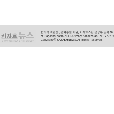
합리적 객관성 , 평화통일 기원, 카자흐스탄 문공부 등록 № 11
st. Bagenbai batira 214-13 Almaty Kazakhstan Tel. +772
Copyright ⓒ KAZAKHNEWS. All Rights Reserved.