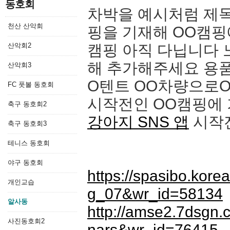
동호회
차박을 예시처럼 제목
천산 산악회
핑을 기재해 OO캠핑
산악회2
캠핑 아직 다닙니다 
해 추가해주세요 용품
산악회3
O텐트 OO차량으로
FC 풋볼 동호회
시작전인 OO캠핑에 
축구 동호회2
강아지 SNS 앱
시작
축구 동호회3
테니스 동호회
야구 동호회
https://spasibo.kor
개인교습
g_07&wr_id=58134
알사동
http://amse2.7dsgn
사진동호회2
nars&wr_id=76415