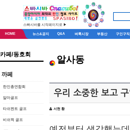
스빠시바를 시작페이지로 ▶
HOME
Q&A
뉴스&공지
벼룩시장
부동산
구인구직
카페/동호회
알사동
까페
한인총연합회
우리 소중한 보고 구
알마골프
타쉬켄트 골프
서현 황
비쉬켁 골프
예전부터 생각했는데