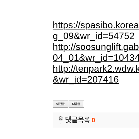
https://spasibo.kor
g_09&wr_id=54752
http://soosunglift.g
04_01&wr_id=1043
http://tenpark2.wdw.
&wr_id=207416
댓글목록
0