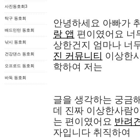
사진동호회3
탁구 동호회
안녕하세요 아빠가 
배드민턴 동호회
랑 앱
편이였어요 너무
낚시 동호회
상한건지 엄마나 너무
진 커뮤니티
이상한사
건강댄스 동호회
학하여 저는
오프로드 동호회
바둑 동호회
글을 생각하는 궁금
데 진짜 이상한사람
는 편이였어요
반려견
자입니다 취직하여