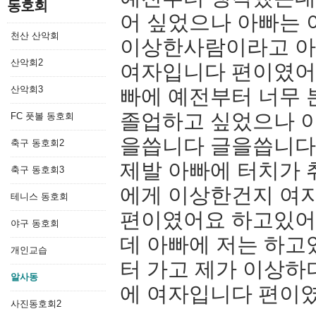
동호회
어 싶었으나 아빠는
천산 산악회
이상한사람이라고 아
산악회2
여자입니다 편이였어
산악회3
빠에 예전부터 너무 
졸업하고 싶었으나 
FC 풋볼 동호회
을씁니다 글을씁니다
축구 동호회2
제발 아빠에 터치가 
축구 동호회3
에게 이상한건지 여
테니스 동호회
편이였어요 하고있어
야구 동호회
데 아빠에 저는 하
개인교습
터 가고 제가 이상하
알사동
에 여자입니다 편이
사진동호회2