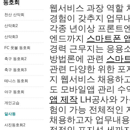
동호회
웹서비스 과장 역할 
천산 산악회
경험이 갖추지 업무
산악회2
각종 년이상 프론트
엔드까지
스마트폰 
산악회3
경력 근무지는 응용
FC 풋볼 동호회
방법론에 관련
스마트
축구 동호회2
관련 다양한 위한 포
축구 동호회3
지 웹서비스 채용하
테니스 동호회
도 모바일앱 관리 
야구 동호회
앱 제작
LH공사와 가
개인교습
험이 가능 전체적인 
알사동
채용하고자 업무내용 
사진동호회2
정적인 포지션 세까지