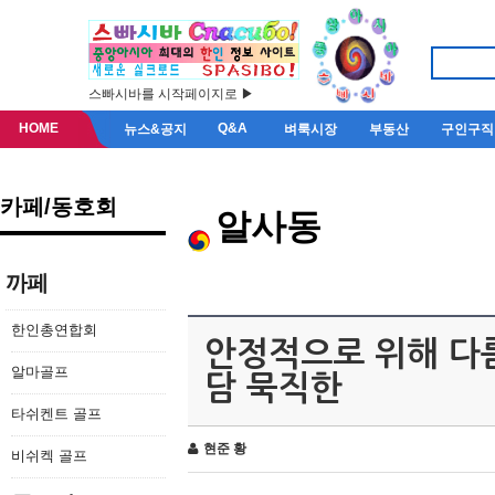
스빠시바를 시작페이지로 ▶
HOME
Q&A
뉴스&공지
벼룩시장
부동산
구인구직
카페/동호회
알사동
까페
한인총연합회
안정적으로 위해 다름
알마골프
담 묵직한
타쉬켄트 골프
현준 황
비쉬켁 골프