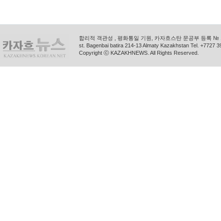
합리적 객관성 , 평화통일 기원, 카자흐스탄 문공부 등록 № 11
st. Bagenbai batira 214-13 Almaty Kazakhstan Tel. +772
Copyright ⓒ KAZAKHNEWS. All Rights Reserved.