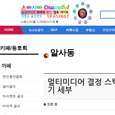
스빠시바를 시작페이지로 ▶
HOME
Q&A
뉴스&공지
벼룩시장
부동산
구인구직
카페/동호회
알사동
까페
한인총연합회
멀티미디어 결정 스
알마골프
기 세부
타쉬켄트 골프
민준 정
비쉬켁 골프