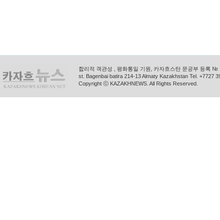
합리적 객관성 , 평화통일 기원, 카자흐스탄 문공부 등록 № 11
st. Bagenbai batira 214-13 Almaty Kazakhstan Tel. +772
Copyright ⓒ KAZAKHNEWS. All Rights Reserved.