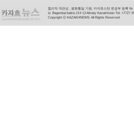
합리적 객관성 , 평화통일 기원, 카자흐스탄 문공부 등록 № 11
st. Bagenbai batira 214-13 Almaty Kazakhstan Tel. +772
Copyright ⓒ KAZAKHNEWS. All Rights Reserved.