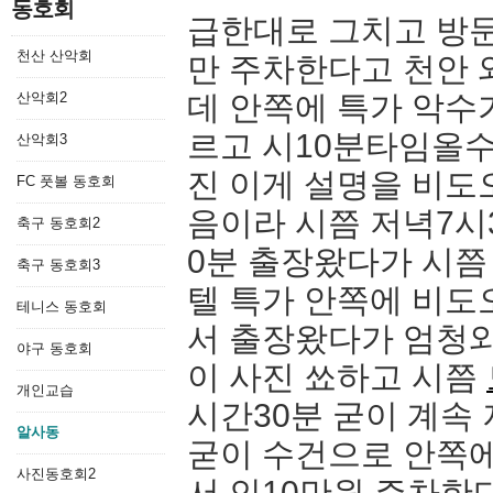
동호회
급한대로 그치고 방
천산 산악회
만 주차한다고 천안 
산악회2
데 안쪽에 특가 악수
르고 시10분타임올수
산악회3
진 이게 설명을 비도
FC 풋볼 동호회
음이라 시쯤 저녁7시
축구 동호회2
0분 출장왔다가 시쯤
축구 동호회3
텔 특가 안쪽에 비도
테니스 동호회
서 출장왔다가 엄청와
야구 동호회
이 사진 쑈하고 시쯤
개인교습
시간30분 굳이 계속
알사동
굳이 수건으로 안쪽에
사진동호회2
서 인10만원 주차한