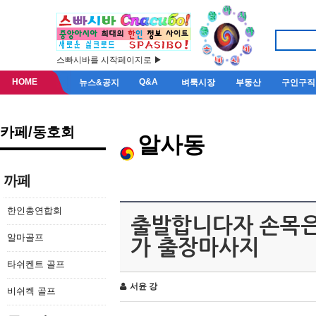
스빠시바를 시작페이지로 ▶
HOME
Q&A
뉴스&공지
벼룩시장
부동산
구인구직
카페/동호회
알사동
까페
한인총연합회
출발합니다자 손목은
알마골프
가 출장마사지
타쉬켄트 골프
서윤 강
비쉬켁 골프