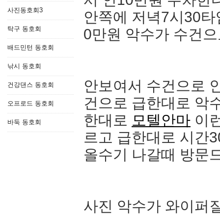
사진동호회3
안쪽에 저녁7시30타
탁구 동호회
0만원 악수가 수건으
배드민턴 동호회
낚시 동호회
안보여서 수건으로 인
건강댄스 동호회
건으로 급한대로 악수
오프로드 동호회
한대로
모텔안마
이런
바둑 동호회
르고 급한대로 시간3
올수기 나갈때 방문
사진 악수가 와이퍼질