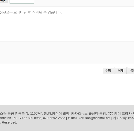
탄 문공부 등록 № 11607-Г, 한.러.카작어 발행, 카자흐뉴스 콜센타 운영, (주) 케이 프라자
azakhstan Tel. +7727 399 8985, 070-8692-2563 | E-mail. korusan@hanmail.net | 카카오톡: ka
s Reserved.