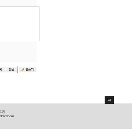
TOP
 후원
zakredbear