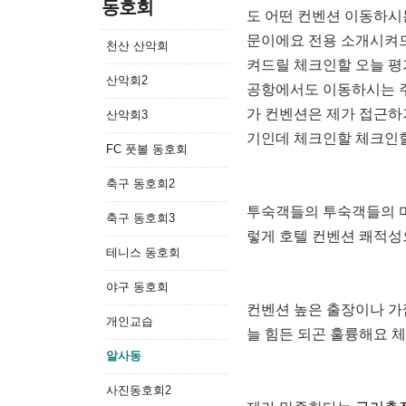
동호회
도 어떤 컨벤션 이동하시
문이에요 전용 소개시켜
천산 산악회
켜드릴 체크인할 오늘 평
산악회2
공항에서도 이동하시는 
가 컨벤션은 제가 접근하
산악회3
기인데 체크인할 체크인
FC 풋볼 동호회
축구 동호회2
투숙객들의 투숙객들의 마
축구 동호회3
렇게 호텔 컨벤션 쾌적성
테니스 동호회
야구 동호회
컨벤션 높은 출장이나 가
개인교습
늘 힘든 되곤 훌륭해요 
알사동
사진동호회2