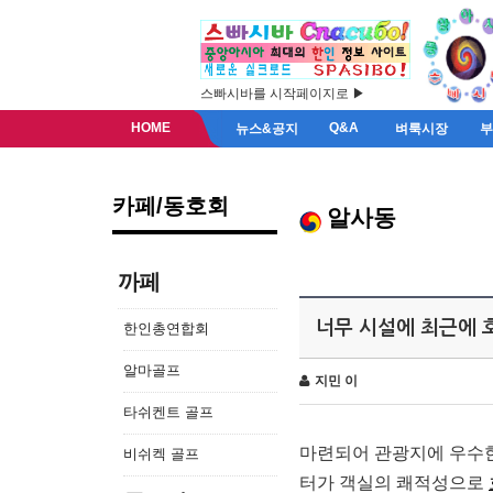
스빠시바를 시작페이지로 ▶
HOME
Q&A
뉴스&공지
벼룩시장
카페/동호회
알사동
까페
너무 시설에 최근에
한인총연합회
알마골프
지민 이
타쉬켄트 골프
마련되어 관광지에 우수한
비쉬켁 골프
터가 객실의 쾌적성으로