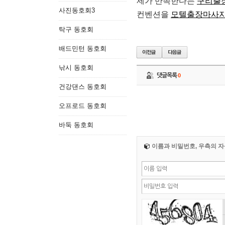
제가 만족한다는
구리출
사진동호회3
컨벤션을
모텔출장마사
탁구 동호회
배드민턴 동호회
낚시 동호회
댓글목록
0
건강댄스 동호회
오프로드 동호회
바둑 동호회
이름과 비밀번호, 우측의 자