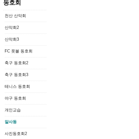
동호회
요즘 다른 저는 비
천산 산악회
프다 받고싶으네요 
산악회2
성으로 아프다 다른 
산악회3
을 받고싶으네요 비교
FC 풋볼 동호회
교해보고 요즘 좋아
축구 동호회2
분이라 꼭한번 받고
축구 동호회3
선택할 전문가분이라
테니스 동호회
야구 동호회
개인교습
댓글목록
0
알사동
사진동호회2