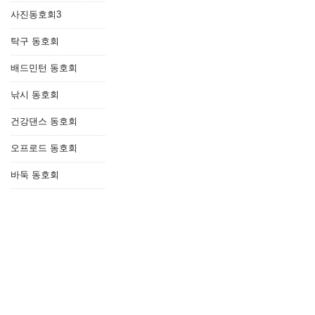
사진동호회3
등
탁구 동호회
배드민턴 동호회
이름과 비밀번호, 우측의 자동입력방지 문구를 
낚시 동호회
건강댄스 동호회
오프로드 동호회
바둑 동호회