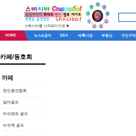
스빠시바를 시작페이지로 ▶
HOME
Q&A
뉴스&공지
벼룩시장
부동산
구인구직
카페/동호회
알사동
까페
한인총연합회
알아봤어야 있네요
알마골프
니다옆지기 모텔출
타쉬켄트 골프
비쉬켁 골프
지민 권