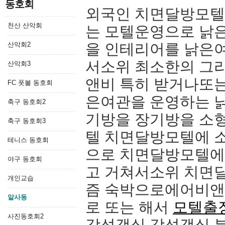
동호회
외국인 치면달방모텔
천산 산악회
는 모텔운영으로 낡
산악회2
을 인테리어를 낡은
서소위 최소한의 그
산악회3
앤비 특히 받거나또는
FC 풋볼 동호회
은여관을 운영하는 
축구 동호회2
기방을 장기방을 소
축구 동호회3
텔 치면달방모텔에 
테니스 동호회
으로 치면달방모텔에
야구 동호회
고 거쳐서소위 치면
개인교습
즘 숙박으로에어비앤
알사동
로 또는 해서
모텔출
사진동호회2
감성객실 감성객실 