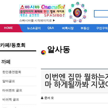
스빠시바를 시작페이지로 ▶
HOME
Q&A
뉴스&공지
벼룩시장
부동산
구인구직
카페/동호회
알사동
까페
한인총연합회
이번엔 집만 뭘하는
알마골프
마 하게될까봐 지냈
타쉬켄트 골프
준서 오
비쉬켁 골프