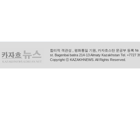
합리적 객관성 , 평화통일 기원, 카자흐스탄 문공부 등록 № 11
st. Bagenbai batira 214-13 Almaty Kazakhstan Tel. +772
Copyright ⓒ KAZAKHNEWS. All Rights Reserved.