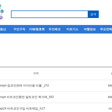
부동산
구인구직
카페/동호회
우즈베크
키르기스
여행정보
주요연
제목
oinsyri 잡코인판매 이더리움 리플 _j7U
bit
oinsyri 비트코인환전 알트코인 퀵거래_l5O
bit
nsp24 비트코인구입 비트매입_h1T
co