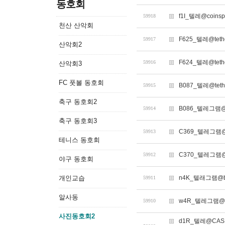
동호회
f1I_텔레@coin
59918
천산 산악회
F625_텔레@t
59917
산악회2
F624_텔레@te
59916
산악회3
FC 풋볼 동호회
B087_텔레@tet
59915
축구 동호회2
B086_텔레그램@
59914
축구 동호회3
C369_텔레그램@
59913
테니스 동호회
C370_텔레그램@
59912
야구 동호회
개인교습
n4K_텔래그램@bi
59911
알사동
w4R_텔레그램@b
59910
사진동호회2
d1R_텔레@CA