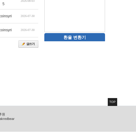
2026-08-03
5
coinsyri
2026-07-30
coinsyri
2026-07-30
환율 변환기
TOP
 후원
zakredbear