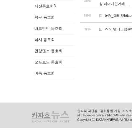
59909
싱 테더개인거래 …
사진동호회3
b4V_텔레@bit
59908
탁구 동호회
배드민턴 동호회
v7S_텔레그램@bi
59907
낚시 동호회
건강댄스 동호회
오프로드 동호회
바둑 동호회
합리적 객관성 , 평화통일 기원, 카자흐스
st. Bagenbai batira 214-13 Almaty K
Copyright ⓒ KAZAKHNEWS. All Right