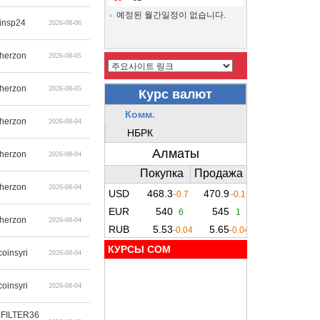
예정된 월간일정이 없습니다.
insp24
2026-08-06
therzon
2026-08-05
therzon
2026-08-05
therzon
2026-08-04
therzon
2026-08-04
therzon
2026-08-04
therzon
2026-08-04
КУРСЫ COM
coinsyri
2026-08-04
coinsyri
2026-08-04
FILTER36