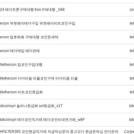
sp24 테더트론구매대행 tron구매대행 _h8E
co
etherzon 위쳇페이테더구입 위챗페이비트코인구입
te
therzon 암호화폐 구매대행 코인돈세탁
te
herzon 테더매입 테더판매
te
tetherzon 잡코인구입대행
te
tetherzon 이더리움 리플코인구매 이더리움 리플
te
tetherzon 비트코인현금화
te
tcoinsyri 솔라나현금화 sol현금화_s1T
bit
itcoinsyri 테더코인직거래 테더코인비대면거래_w8F
bit
SHFILTER365 코인현금직거래 자금믹싱문의 중고오다 현금돈믹싱 언더돈믹
CASH