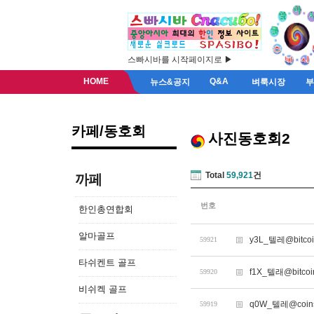
스빠시바를 시작페이지로 ▶
HOME
Q&A
뉴스&공지
벼룩시장
카페/동호회
사진동호회2
Total
59,921
건
까페
번호
한인총연합회
알마골프
y3L_텔레@bitc
59921
타쉬켄트 골프
f1X_텔래@bitc
59920
비쉬켁 골프
q0W_텔레@coi
59919