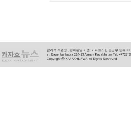
합리적 객관성 , 평화통일 기원, 카자흐스탄 문공부 등록 № 11
st. Bagenbai batira 214-13 Almaty Kazakhstan Tel. +772
Copyright ⓒ KAZAKHNEWS. All Rights Reserved.