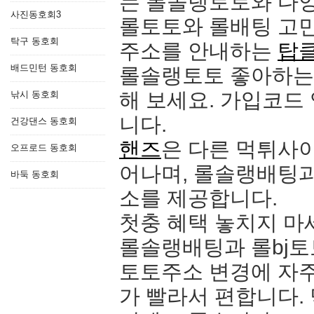
는 롤솔랭토토와 다양
사진동호회3
롤토토와 롤배팅 고민
탁구 동호회
주소를 안내하는
탑
배드민턴 동호회
롤솔랭토토 좋아하는
해 보세요. 가입코드
낚시 동호회
니다.
건강댄스 동호회
핸즈
은 다른 먹튀사
오프로드 동호회
어나며, 롤솔랭배팅과
바둑 동호회
소를 제공합니다.
첫충 혜택 놓치지 마
롤솔랭배팅과 롤bj토
토토주소 변경에 자
가 빨라서 편합니다.