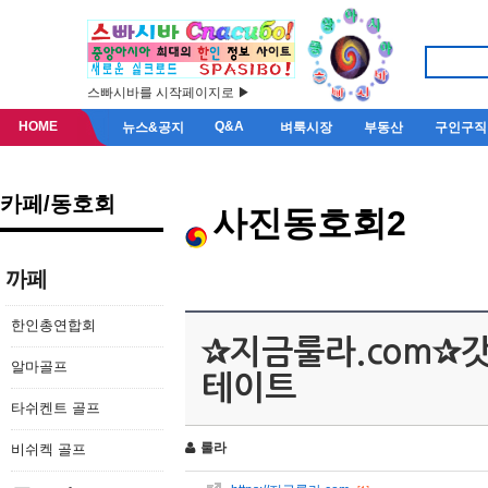
스빠시바를 시작페이지로 ▶
HOME
Q&A
뉴스&공지
벼룩시장
부동산
구인구직
카페/동호회
사진동호회2
까페
한인총연합회
✰지금룰라.com
알마골프
테이트
타쉬켄트 골프
룰라
비쉬켁 골프