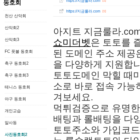
https://지금룰라.com
동호회
[1]
https://지금룰라.com
[1]
천산 산악회
산악회2
아지트 지금룰라.co
산악회3
쇼미더벳
은 토토를 즐
된 도메인 주소 제
FC 풋볼 동호회
을 다양하게 지원합니
축구 동호회2
토토도메인 막힐 때
축구 동호회3
소로 바로 접속 가능
테니스 동호회
겨보세요.
야구 동호회
먹튀검증으로 유명
개인교습
배팅과 롤배팅을 다
알사동
토토주소와 가입코드를
사진동호회2