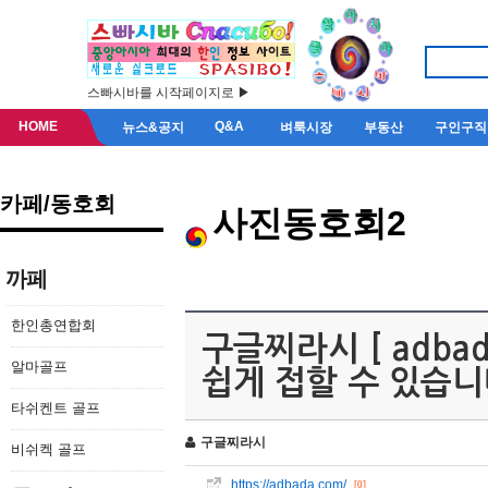
스빠시바를 시작페이지로 ▶
HOME
Q&A
뉴스&공지
벼룩시장
부동산
구인구직
카페/동호회
사진동호회2
까페
한인총연합회
구글찌라시 [ adba
알마골프
쉽게 접할 수 있습니다.
타쉬켄트 골프
구글찌라시
비쉬켁 골프
https://adbada.com/
[0]