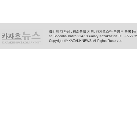
합리적 객관성 , 평화통일 기원, 카자흐스탄 문공부 등록 № 11
st. Bagenbai batira 214-13 Almaty Kazakhstan Tel. +772
Copyright ⓒ KAZAKHNEWS. All Rights Reserved.