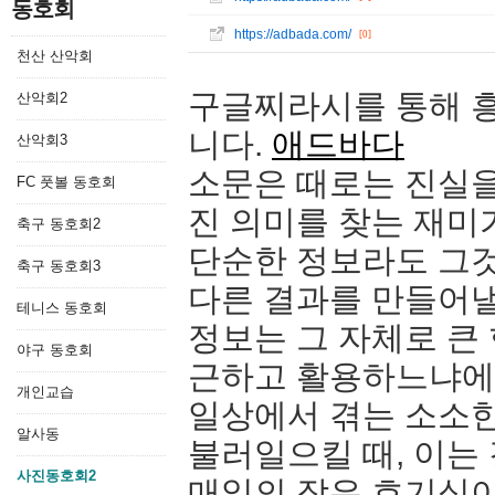
동호회
https://adbada.com/
[0]
천산 산악회
구글찌라시를 통해 흥
산악회2
니다.
애드바다
산악회3
소문은 때로는 진실을
FC 풋볼 동호회
진 의미를 찾는 재미가
축구 동호회2
단순한 정보라도 그
축구 동호회3
다른 결과를 만들어낼
테니스 동호회
정보는 그 자체로 큰 
야구 동호회
근하고 활용하느냐에
개인교습
일상에서 겪는 소소
알사동
불러일으킬 때, 이는
사진동호회2
매일의 작은 호기심이