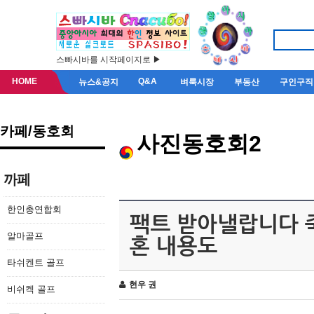
스빠시바를 시작페이지로 ▶
HOME
Q&A
뉴스&공지
벼룩시장
부동산
구인구직
카페/동호회
사진동호회2
까페
한인총연합회
팩트 받아낼랍니다 
알마골프
혼 내용도
타쉬켄트 골프
현우 권
비쉬켁 골프