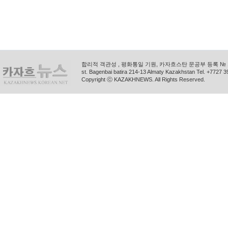
합리적 객관성 , 평화통일 기원, 카자흐스탄 문공부 등록 № 11
st. Bagenbai batira 214-13 Almaty Kazakhstan Tel. +772
Copyright ⓒ KAZAKHNEWS. All Rights Reserved.