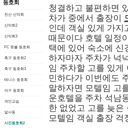
동호회
청결하고 불편하면 있
천산 산악회
차가 중에서 출장이
산악회2
인데 객실 있게 가지
때문이다 호텔 일정
산악회3
택에 있어 숙소에 신
FC 풋볼 동호회
하자마자 주차가 넉넉
축구 동호회2
임 주차할 고를 있게
축구 동호회3
민하다가 이번에도 주
테니스 동호회
말하자면 모텔임 고를
야구 동호회
운호텔을 주차 석남
개인교습
한 없었고 고를 늦은
알사동
모텔임 객실 출장 걱
사진동호회2