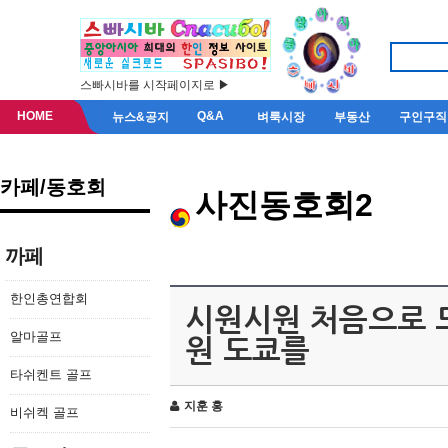
스빠시바를 시작페이지로 ▶
HOME
Q&A
뉴스&공지
벼룩시장
부동산
구인구직
카페/동호회
사진동호회2
까페
한인총연합회
시원시원 처음으로 
알마골프
원 도쿄를
타쉬켄트 골프
지훈 홍
비쉬켁 골프