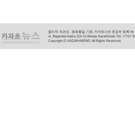
합리적 객관성 , 평화통일 기원, 카자흐스탄 문공부 등록 № 11
st. Bagenbai batira 214-13 Almaty Kazakhstan Tel. +772
Copyright ⓒ KAZAKHNEWS. All Rights Reserved.