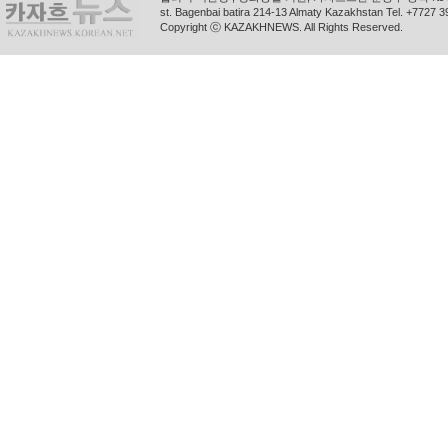
st. Bagenbai batira 214-13 Almaty Kazakhstan Tel. +772
Copyright ⓒ KAZAKHNEWS. All Rights Reserved.