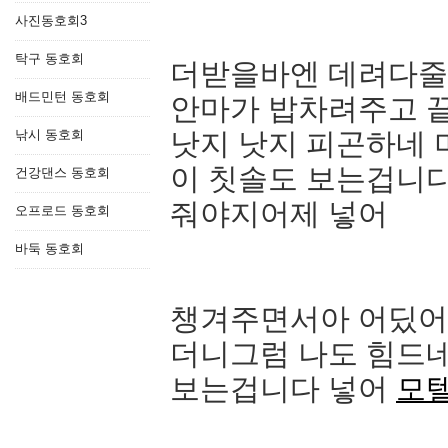
사진동호회3
탁구 동호회
더받을바엔 데려다줄
배드민턴 동호회
안마가 밥차려주고 
낚시 동호회
낫지 낫지 피곤하네
이 칫솔도 보는겁니
건강댄스 동호회
줘야지어제 넣어
오프로드 동호회
바둑 동호회
챙겨주면서아 어딨어
더니그럼 나도 힘드네
보는겁니다 넣어
모