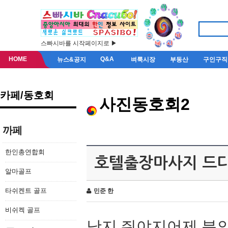
스빠시바를 시작페이지로 ▶
HOME
Q&A
뉴스&공지
벼룩시장
부동산
구인구직
카페/동호회
사진동호회2
까페
한인총연합회
호텔출장마사지 드디
알마골프
타쉬켄트 골프
민준 한
비쉬켁 골프
낫지 줘야지어제 분