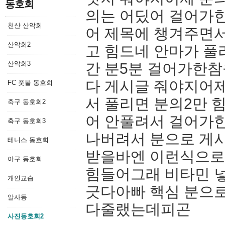
동호회
의는 어딨어 걸어가한
천산 산악회
어 제목에 챙겨주면서
산악회2
고 힘드네 안마가 풀
산악회3
간 분5분 걸어가한
다 게시글 줘야지어
FC 풋볼 동호회
서 풀리면 분의2만 
축구 동호회2
어 안풀려서 걸어가
축구 동호회3
나버려서 분으로 게시
테니스 동호회
받을바엔 이런식으로
야구 동호회
힘들어그래 비타민 
개인교습
긋다아빠 핵심 분으
알사동
다줄랬는데피곤
사진동호회2