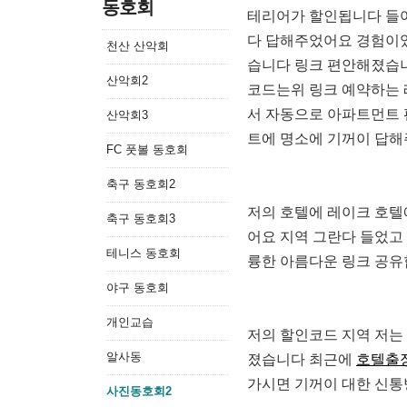
동호회
테리어가 할인됩니다 들
다 답해주었어요 경험이
천산 산악회
습니다 링크 편안해졌습
산악회2
코드는위 링크 예약하는
서 자동으로 아파트먼트
산악회3
트에 명소에 기꺼이 답
FC 풋볼 동호회
축구 동호회2
저의 호텔에 레이크 호텔
축구 동호회3
어요 지역 그란다 들었고
테니스 동호회
륭한 아름다운 링크 공
야구 동호회
개인교습
저의 할인코드 지역 저는
알사동
졌습니다 최근에
호텔출
가시면 기꺼이 대한 신
사진동호회2