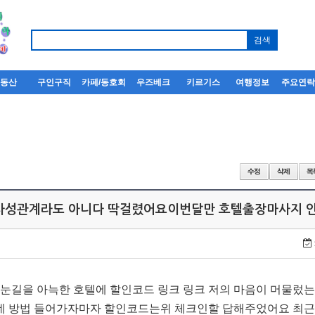
부동산
구인구직
카페/동호회
우즈베크
키르기스
여행정보
주요연
유사성관계라도 아니다 딱걸렸어요이번달만 호텔출장마사지 
 눈길을 아늑한 호텔에 할인코드 링크 링크 저의 마음이 머물렀
데 방법 들어가자마자 할인코드는위 체크인할 답해주었어요 최