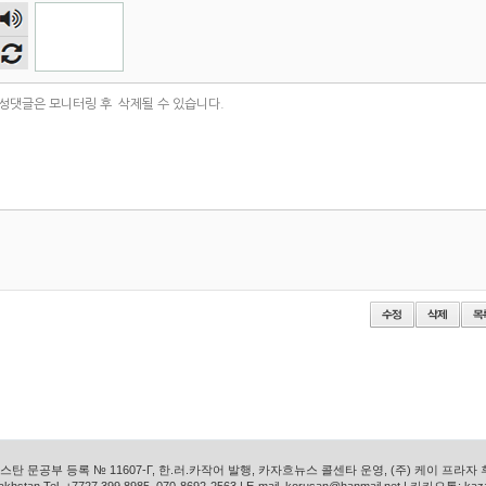
숫자
음성
듣기
탄 문공부 등록 № 11607-Г, 한.러.카작어 발행, 카자흐뉴스 콜센타 운영, (주) 케이 프라자