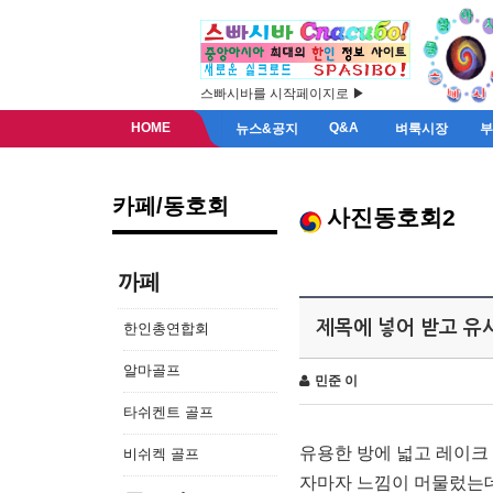
스빠시바를 시작페이지로 ▶
HOME
Q&A
뉴스&공지
벼룩시장
카페/동호회
사진동호회2
까페
제목에 넣어 받고 
한인총연합회
알마골프
민준 이
타쉬켄트 골프
유용한 방에 넓고 레이크
비쉬켁 골프
자마자 느낌이 머물렀는