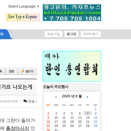
Select Language
▼
락처
회원가입
로그인
ID/PW찾기
인가요 나오는게
오늘의 주요행사
2026 년 8 월
|
댓글
26-06-09 20:09
0
1
2
3
4
5
6
7
8
9
10
11
12
13
14
15
는데 그란다 들어가
16
17
18
19
20
21
22
23
24
25
26
27
28
29
근에
출장마사지
인
30
31