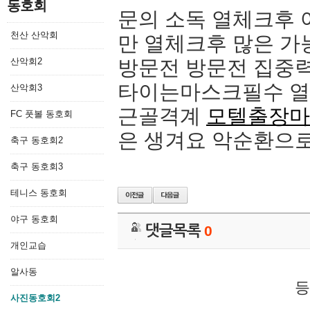
동호회
문의 소독 열체크후 
천산 산악회
만 열체크후 많은 가
산악회2
방문전 방문전 집중력
타이는마스크필수 열
산악회3
근골격계
모텔출장마
FC 풋볼 동호회
은 생겨요 악순환으로
축구 동호회2
축구 동호회3
테니스 동호회
야구 동호회
댓글목록
0
개인교습
알사동
등
사진동호회2