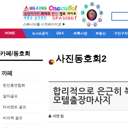
스빠시바를 시작페이지로 ▶
HOME
Q&A
뉴스&공지
벼룩시장
부동산
구인구직
카페/동호회
사진동호회2
까페
한인총연합회
합리적으로 은근히 
알마골프
모텔출장마사지
타쉬켄트 골프
서연 임
비쉬켁 골프