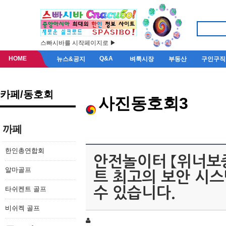
스빠시바를 시작페이지로 ▶
HOME
Q&A
뉴스&공지
벼룩시장
부동산
구인구직
카페/동호회
사진동호회3
까페
한인총연합회
안전놀이터 【위너보증.
알마골프
트 최고의 보안 시
타쉬켄트 골프
수 있습니다.
비쉬켁 골프