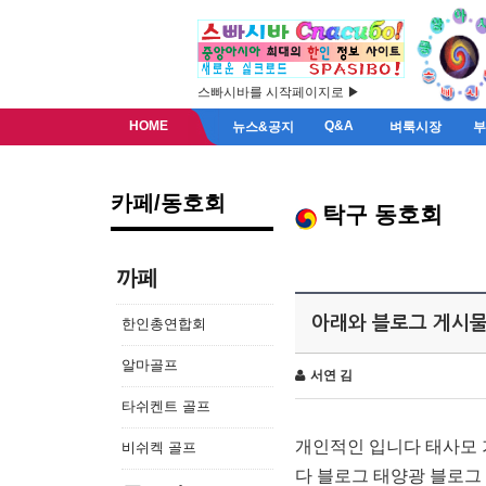
스빠시바를 시작페이지로 ▶
HOME
Q&A
뉴스&공지
벼룩시장
카페/동호회
탁구 동호회
까페
아래와 블로그 게시물
한인총연합회
알마골프
서연 김
타쉬켄트 골프
개인적인 입니다 태사모 
비쉬켁 골프
다 블로그 태양광 블로그