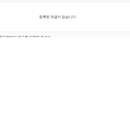
등록된 댓글이 없습니다.
동입력방지 문구를 입력해 주세요.
숫자
음성
듣기