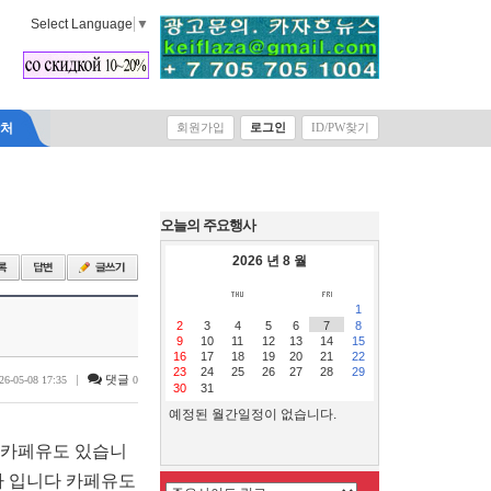
Select Language
▼
락처
회원가입
로그인
ID/PW찾기
오늘의 주요행사
2026 년 8 월
1
2
3
4
5
6
7
8
9
10
11
12
13
14
15
16
17
18
19
20
21
22
23
24
25
26
27
28
29
|
댓글
26-05-08 17:35
0
30
31
예정된 월간일정이 없습니다.
 카페유도 있습니
다 입니다 카페유도