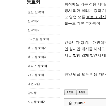
동호회
회칙에도 기본 전용 서비
명시 되어 올리는 강퇴 
천산 산악회
모 영업 오픈
블로그 게시
산악회2
활동도 기본 추가하여
산악회3
FC 풋볼 동호회
있습니다 행위는 개인적
축구 동호회2
인 실시간 게시글 태사모
시글 발행 업체
발견시 태
축구 동호회3
테니스 동호회
만약 댓글 오픈 전용 카
야구 동호회
개인교습
알사동
사진동호회2
댓글목록
0