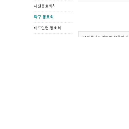
사진동호회3
탁구 동호회
배드민턴 동호회
이름과 비밀번호, 우측의 자
낚시 동호회
건강댄스 동호회
오프로드 동호회
바둑 동호회
비밀글