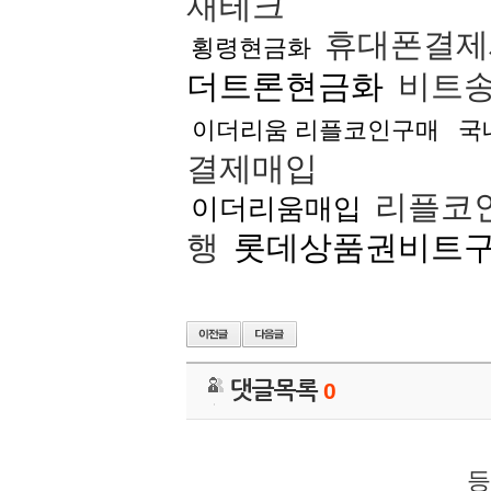
재테크
휴대폰결
횡령현금화
더트론현금화
비트
이더리움 리플코인구매
국
결제매입
리플코
이더리움매입
행
롯데상품권비트
댓글목록
0
등