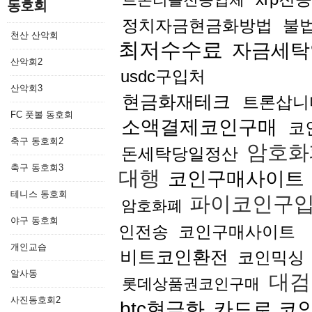
동호회
정치자금현금화방법
불
천산 산악회
최저수수료
자금세탁
산악회2
usdc구입처
산악회3
현금화재테크
트론삽니
FC 풋볼 동호회
소액결제코인구매
코
축구 동호회2
암호화
돈세탁당일정산
축구 동호회3
대행
코인구매사이트
테니스 동호회
파이코인구
암호화폐
야구 동호회
인전송
코인구매사이트
개인교습
비트코인환전
코인믹싱
알사동
대검
롯데상품권코인구매
사진동호회2
btc현금화
카드로 코