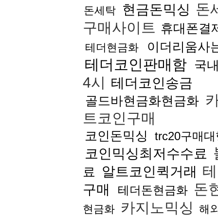
돈
현금돈믹싱
돈세탁
구매사이트
휴대폰결제
이더리움사
테더현금화
테더코인판매함
국내
4시
테더코인송금
카
골드바현금화현금화
트코인구매
코인돈믹싱
trc20구매
코인믹싱최저수수료
테
알트코인퀵거래
료
돈
구매
테더돈현금화
카지노믹싱
현금화
해