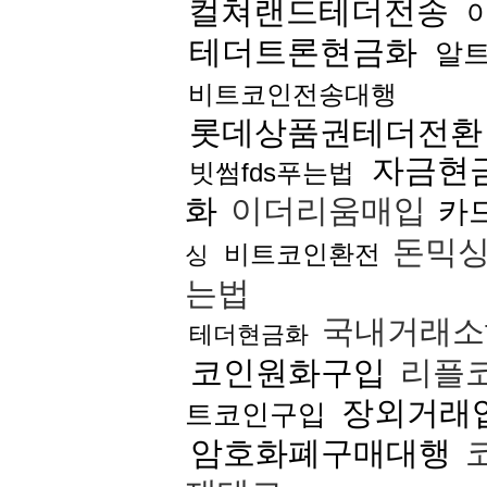
컬쳐랜드테더전송
테더트론현금화
알
비트코인전송대행
롯데상품권테더전환
자금현
빗썸fds푸는법
화
이더리움매입
카
돈믹
비트코인환전
싱
는법
국내거래소
테더현금화
코인원화구입
리플
장외거래
트코인구입
암호화폐구매대행