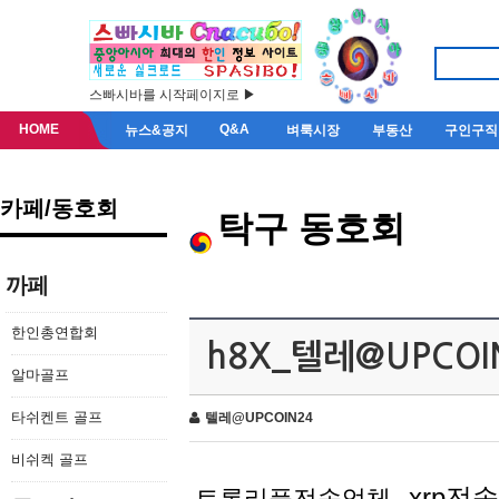
스빠시바를 시작페이지로 ▶
HOME
Q&A
뉴스&공지
벼룩시장
부동산
구인구직
카페/동호회
탁구 동호회
까페
한인총연합회
h8X_텔레@UPCOI
알마골프
타쉬켄트 골프
텔레@UPCOIN24
비쉬켁 골프
xrp전
트론리플전송업체