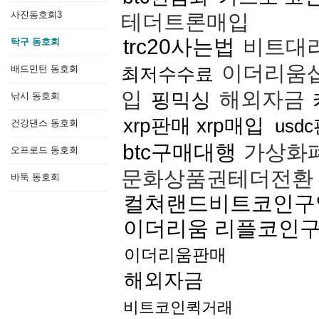
사진동호회3
테더트론매입
trc20사는법
비트대
탁구 동호회
이더리움
배드민턴 동호회
최저수수료
입
해외자금
핑믹싱
낚시 동호회
xrp판매 xrp매입
usd
건강댄스 동호회
btc구매대행
가상화
오프로드 동호회
문화상품권테더전환
바둑 동호회
컬쳐랜드비트코인구
이더리움 리플코인
이더리움판매
해외자금
비트코인퀵거래