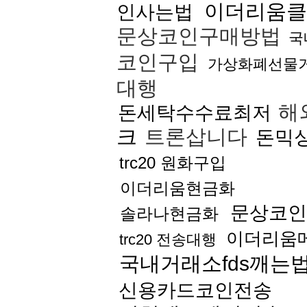
이더리움클
인사는법
문상코인구매방법
국
코인구입
가상화폐선물
대행
해
돈세탁수수료최저
크
트론삽니다
돈믹
trc20 원화구입
이더리움현금화
문상코인
솔라나현금화
이더리움
trc20 전송대행
국내거래소fds깨는
신용카드코인전송